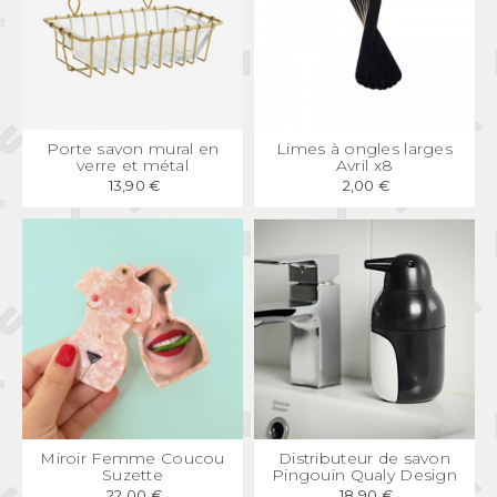
APERÇU
RAPIDE
APERÇU
RAPIDE
Porte savon mural en
Limes à ongles larges
verre et métal
Avril x8
13,90 €
2,00 €
APERÇU
RAPIDE
APERÇU
RAPIDE
Miroir Femme Coucou
Distributeur de savon
Suzette
Pingouin Qualy Design
22,00 €
18,90 €