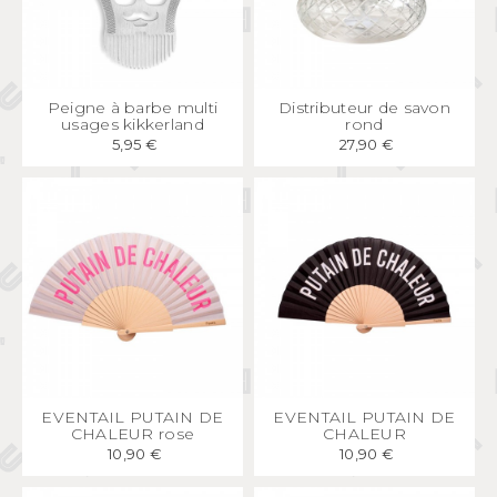
APERÇU
RAPIDE
APERÇU
RAPIDE
Peigne à barbe multi
Distributeur de savon
usages kikkerland
rond
5,95 €
27,90 €
APERÇU
RAPIDE
APERÇU
RAPIDE
EVENTAIL PUTAIN DE
EVENTAIL PUTAIN DE
CHALEUR rose
CHALEUR
10,90 €
10,90 €