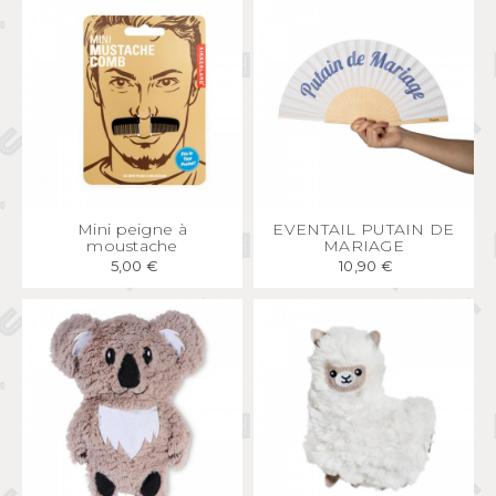
APERÇU
RAPIDE
APERÇU
RAPIDE
Mini peigne à
EVENTAIL PUTAIN DE
moustache
MARIAGE
5,00 €
10,90 €