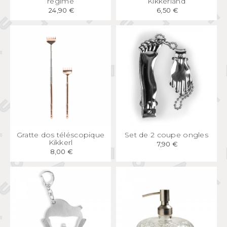
régime
Kikkerland
24,90 €
6,50 €
APERÇU
RAPIDE
APERÇU
RAPIDE
Gratte dos téléscopique
Set de 2 coupe ongles
Kikkerl
7,90 €
8,00 €