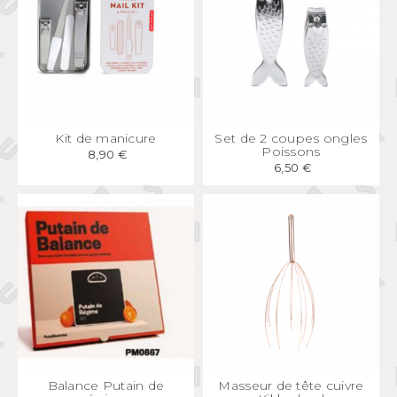
APERÇU
RAPIDE
APERÇU
RAPIDE
Kit de manicure
Set de 2 coupes ongles
Poissons
8,90 €
6,50 €
APERÇU
RAPIDE
APERÇU
RAPIDE
Balance Putain de
Masseur de tête cuivre