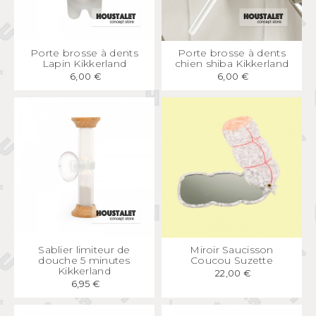
APERÇU
RAPIDE
APERÇU
RAPIDE
Porte brosse à dents
Porte brosse à dents
Lapin Kikkerland
chien shiba Kikkerland
6,00 €
6,00 €
APERÇU
RAPIDE
APERÇU
RAPIDE
Sablier limiteur de
Miroir Saucisson
douche 5 minutes
Coucou Suzette
Kikkerland
22,00 €
6,95 €