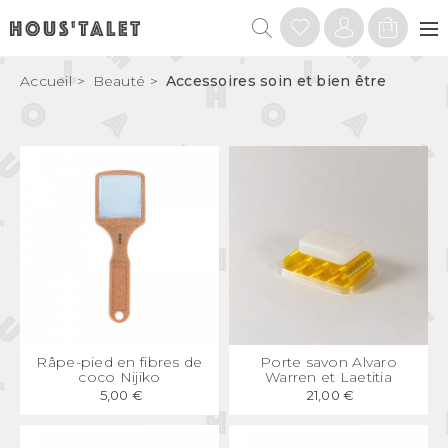
Accueil
Beauté
Accessoires soin et bien être
APERÇU
RAPIDE
APERÇU
RAPIDE
Râpe-pied en fibres de
Porte savon Alvaro
coco Nijiko
Warren et Laetitia
5,00 €
21,00 €