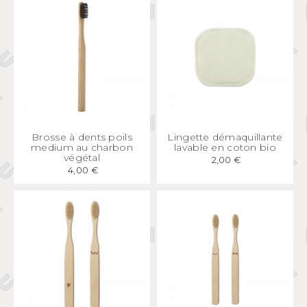
APERÇU
RAPIDE
APERÇU
RAPIDE
Brosse à dents poils
Lingette démaquillante
medium au charbon
lavable en coton bio
végétal
2,00 €
4,00 €