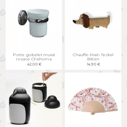
APERÇU
RAPIDE
APERÇU
RAPIDE
Porte gobelet mural
Chauffe-Main Teckel
rosace Chehoma
Bitten
42,00 €
14,90 €