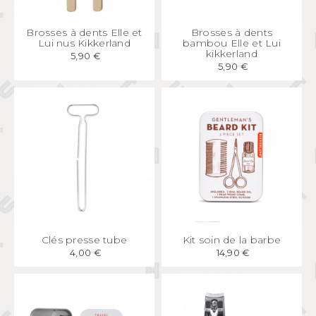
APERÇU
RAPIDE
APERÇU
RAPIDE
Brosses à dents Elle et
Brosses à dents
Lui nus Kikkerland
bambou Elle et Lui
kikkerland
5,90 €
5,90 €
APERÇU
RAPIDE
APERÇU
RAPIDE
Clés presse tube
Kit soin de la barbe
4,00 €
14,90 €