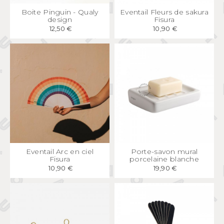
APERÇU
RAPIDE
APERÇU
RAPIDE
Boite Pinguin - Qualy
Eventail Fleurs de sakura
design
Fisura
12,50 €
10,90 €
APERÇU
RAPIDE
APERÇU
RAPIDE
Eventail Arc en ciel
Porte-savon mural
Fisura
porcelaine blanche
10,90 €
19,90 €