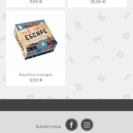
11,90 €
29,90 €
APERÇU
RAPIDE
Nautilus escape
12,50 €
Suivez-nous