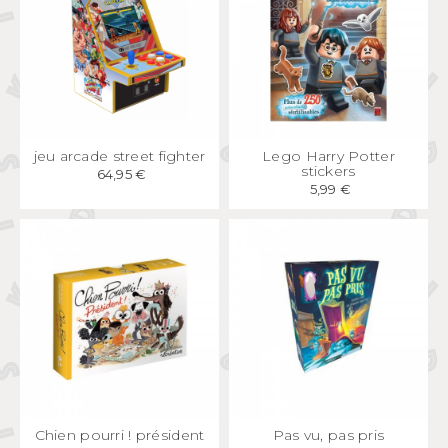
APERÇU
RAPIDE
APERÇU
RAPIDE
jeu arcade street fighter
Lego Harry Potter
stickers
64,95 €
5,99 €
APERÇU
RAPIDE
APERÇU
RAPIDE
Chien pourri ! président
Pas vu, pas pris