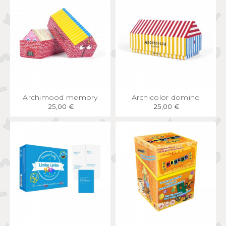
APERÇU
RAPIDE
APERÇU
RAPIDE
Archimood memory
Archicolor domino
25,00 €
25,00 €