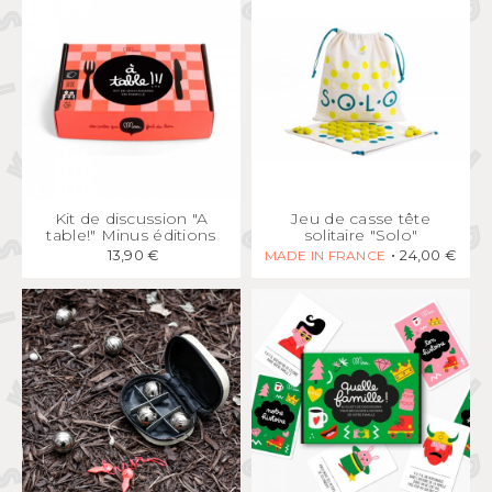
APERÇU
RAPIDE
APERÇU
RAPIDE
Kit de discussion "A
Jeu de casse tête
table!" Minus éditions
solitaire "Solo"
13,90 €
24,00 €
MADE IN FRANCE