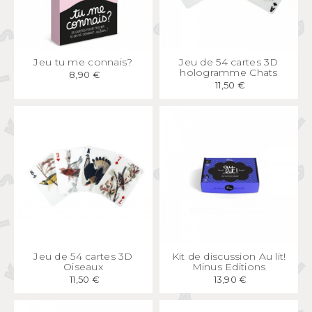
APERÇU
RAPIDE
APERÇU
RAPIDE
Jeu tu me connais?
Jeu de 54 cartes 3D
hologramme Chats
8,90 €
11,50 €
APERÇU
RAPIDE
APERÇU
RAPIDE
Jeu de 54 cartes 3D
Kit de discussion Au lit!
Oiseaux
Minus Editions
11,50 €
13,90 €