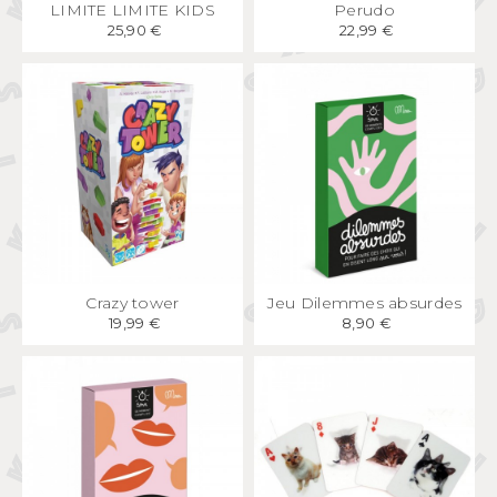
APERÇU
RAPIDE
APERÇU
RAPIDE
LIMITE LIMITE KIDS
Perudo
25,90 €
22,99 €
APERÇU
RAPIDE
APERÇU
RAPIDE
Crazy tower
Jeu Dilemmes absurdes
19,99 €
8,90 €