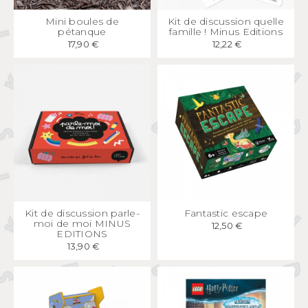
APERÇU
RAPIDE
APERÇU
RAPIDE
Mini boules de
Kit de discussion quelle
pétanque
famille ! Minus Editions
17,90 €
12,22 €
APERÇU
RAPIDE
APERÇU
RAPIDE
Kit de discussion parle-
Fantastic escape
moi de moi MINUS
12,50 €
EDITIONS
13,90 €