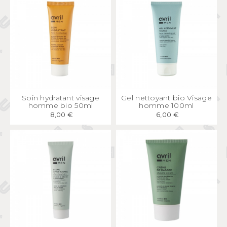
APERÇU
RAPIDE
APERÇU
RAPIDE
Soin hydratant visage
Gel nettoyant bio Visage
homme bio 50ml
homme 100ml
8,00 €
6,00 €