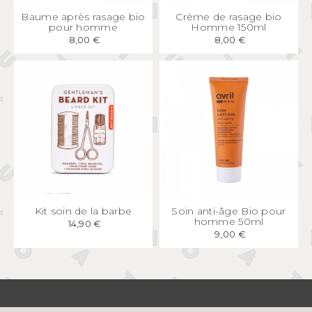
APERÇU
RAPIDE
APERÇU
RAPIDE
Baume après rasage bio
Crème de rasage bio
pour homme
Homme 150ml
8,00 €
8,00 €
APERÇU
RAPIDE
APERÇU
RAPIDE
Kit soin de la barbe
Soin anti-âge Bio pour
homme 50ml
14,90 €
9,00 €