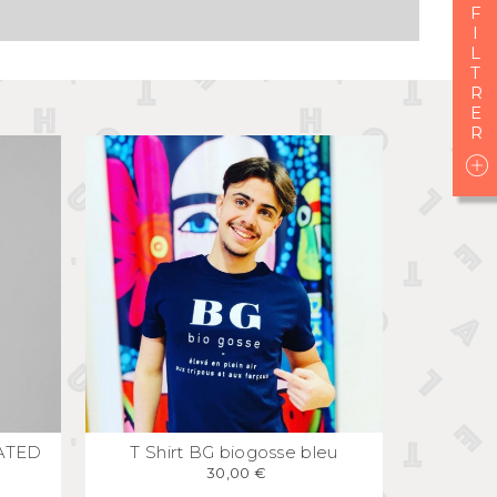
I
L
T
E
APERÇU
RAPIDE
CATED
T Shirt BG biogosse bleu
30,00 €