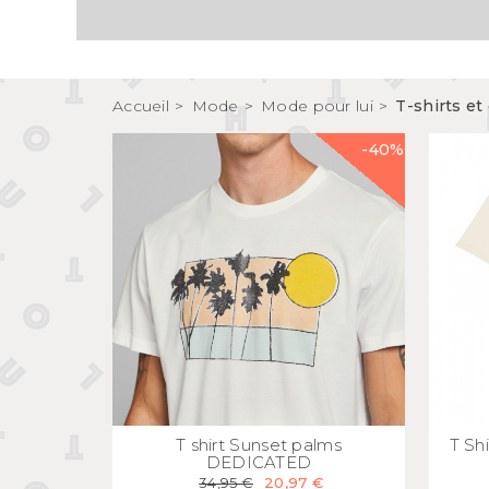
Tirelires 
Vide poches et boîtes
Porte clé
Sculptures, figurines et statuettes
Vases, pots et cache pots
Accueil
Mode
Mode pour lui
T-shirts e
Bougeoirs et chandeliers
Tirelires
-40%
APERÇU
RAPIDE
T shirt Sunset palms
T Sh
DEDICATED
34,95 €
20,97 €