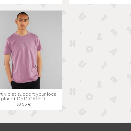
APERÇU
RAPIDE
rt violet support your local
planet DEDICATED
39,95 €