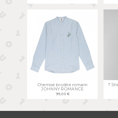
APERÇU
RAPIDE
Chemise brodée romarin
T Shi
JOHNNY ROMANCE
99,00 €