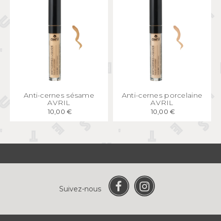
APERÇU
RAPIDE
APERÇU
RAPIDE
Anti-cernes sésame
Anti-cernes porcelaine
AVRIL
AVRIL
10,00 €
10,00 €
Suivez-nous