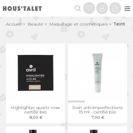
Accueil
Beauté
Maquillage et cosmétiques
Teint
APERÇU
RAPIDE
APERÇU
RAPIDE
Highlighter quartz rose
Soin anti-imperfections
certifié bio
15 ml - certifié bio
8,00 €
7,00 €