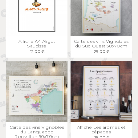
APERÇU
RAPIDE
APERÇU
RAPIDE
Affiche A4 Aligot
Carte des vins Vignobles
Saucisse
du Sud Ouest 50x70cm
12,00 €
29,00 €
APERÇU
RAPIDE
APERÇU
RAPIDE
Carte des vins Vignobles
Affiche Les arômes et
du Languedoc
cépages
Roussillon 50x70cm
29,00 €