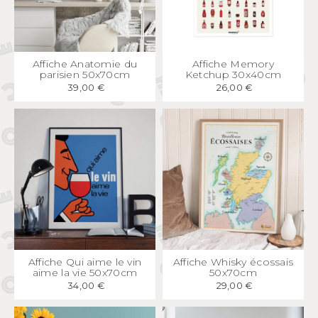
APERÇU
RAPIDE
APERÇU
RAPIDE
Affiche Anatomie du
Affiche Memory
parisien 50x70cm
Ketchup 30x40cm
39,00 €
26,00 €
APERÇU
RAPIDE
APERÇU
RAPIDE
Affiche Qui aime le vin
Affiche Whisky écossais
aime la vie 50x70cm
50x70cm
34,00 €
29,00 €