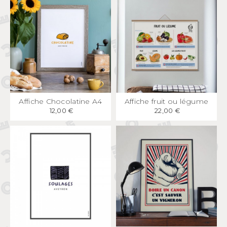
APERÇU
RAPIDE
APERÇU
RAPIDE
Affiche Chocolatine A4
Affiche fruit ou légume
12,00 €
22,00 €