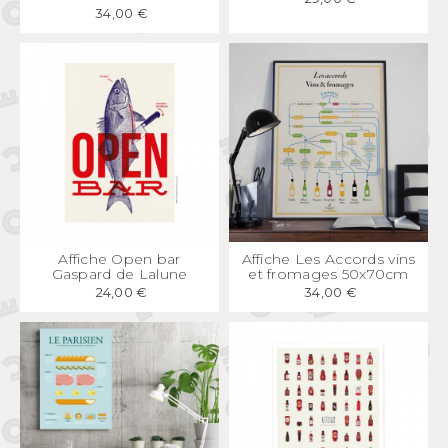
34,00 €
APERÇU
RAPIDE
APERÇU
RAPIDE
Affiche Open bar
Affiche Les Accords vins
Gaspard de Lalune
et fromages 50x70cm
24,00 €
34,00 €