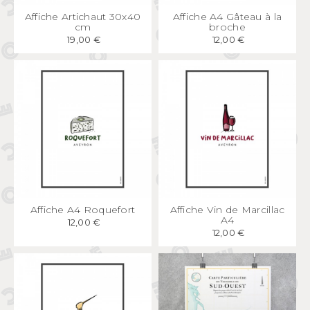
APERÇU
RAPIDE
APERÇU
RAPIDE
Affiche Artichaut 30x40
Affiche A4 Gâteau à la
cm
broche
19,00 €
12,00 €
APERÇU
RAPIDE
APERÇU
RAPIDE
Affiche A4 Roquefort
Affiche Vin de Marcillac
A4
12,00 €
12,00 €