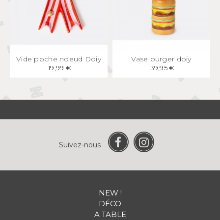
APERÇU
RAPIDE
APERÇU
RAPIDE
Vide poche noeud Doiy
Vase burger doiy
19,99 €
39,95 €
Suivez-nous
NEW !
DÉCO
A TABLE