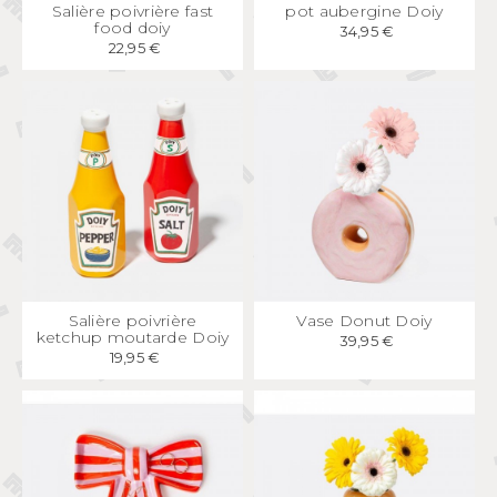
APERÇU
RAPIDE
APERÇU
RAPIDE
Salière poivrière fast
pot aubergine Doiy
food doiy
34,95 €
22,95 €
APERÇU
RAPIDE
APERÇU
RAPIDE
Salière poivrière
Vase Donut Doiy
ketchup moutarde Doiy
39,95 €
19,95 €