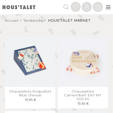
Accueil
Tendances
HOUS'TALET MARKET
APERÇU
RAPIDE
APERÇU
RAPIDE
Chaussettes Roquefort
Chaussettes
Blue cheese
Camembert EAT MY
SOCKS
15,95 €
15,95 €