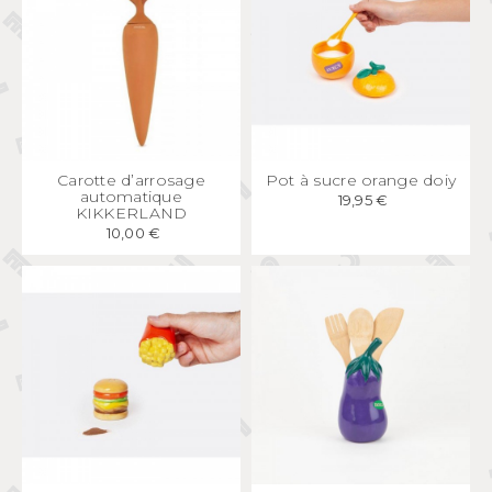
APERÇU
RAPIDE
APERÇU
RAPIDE
Carotte d’arrosage
Pot à sucre orange doiy
automatique
19,95 €
KIKKERLAND
10,00 €