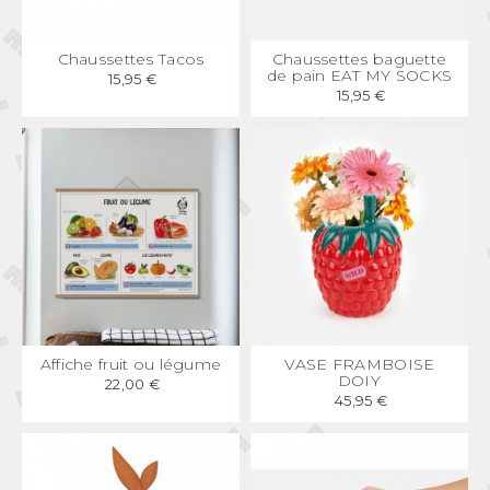
APERÇU
RAPIDE
APERÇU
RAPIDE
Chaussettes Tacos
Chaussettes baguette
de pain EAT MY SOCKS
15,95 €
15,95 €
APERÇU
RAPIDE
APERÇU
RAPIDE
Affiche fruit ou légume
VASE FRAMBOISE
DOIY
22,00 €
45,95 €