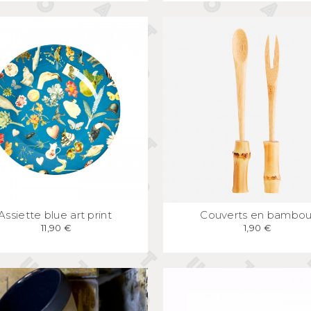
APERÇU
RAPIDE
APERÇU
RAPID
Assiette blue art print
Couverts en bambo
11,90 €
1,90 €