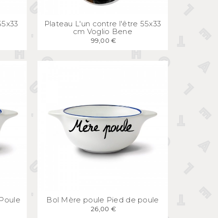
E
APERÇU
RAPIDE
55x33
Plateau L'un contre l'être 55x33
cm Voglio Bene
99,00 €
E
APERÇU
RAPIDE
 Poule
Bol Mère poule Pied de poule
26,00 €