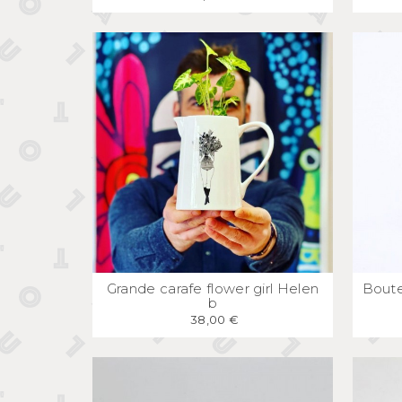
APERÇU
RAPIDE
Grande carafe flower girl Helen
Boute
b
38,00 €