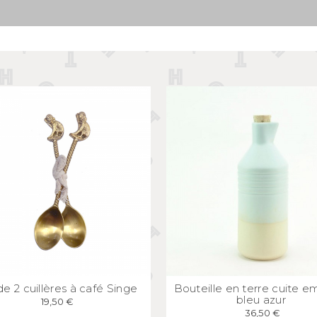
Mugs et bols
kids
Gourdes et boîtes à gouter
s
Assiettes et couverts
APERÇU
RAPIDE
APERÇU
RAPID
de 2 cuillères à café Singe
Bouteille en terre cuite em
bleu azur
19,50 €
36,50 €