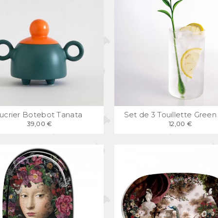
APERÇU
RAPIDE
APERÇU
RAPID
ucrier Botebot Tanata
Set de 3 Touillette Green
39,00 €
12,00 €