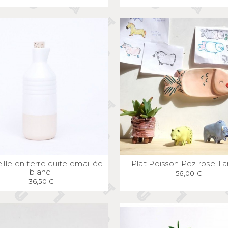
APERÇU
RAPIDE
APERÇU
RAPID
ille en terre cuite emaillée
Plat Poisson Pez rose T
blanc
56,00 €
36,50 €