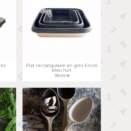
E
APERÇU
RAPIDE
rès
Plat rectangulaire en grès Encre
bleu nuit
39,00 €