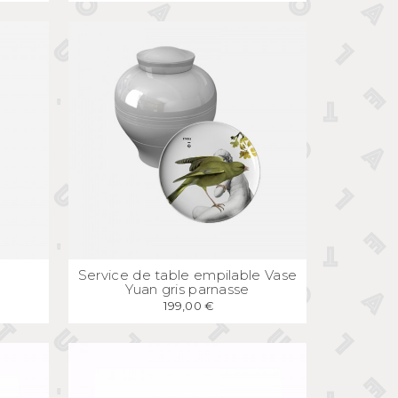
E
APERÇU
RAPIDE
u
Service de table empilable Vase
Yuan gris parnasse
199,00 €