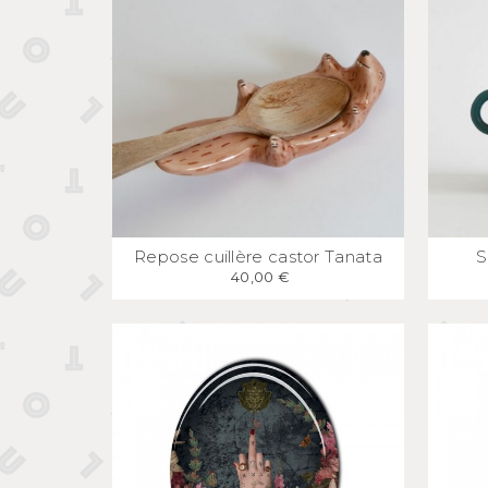
APERÇU
RAPIDE
Repose cuillère castor Tanata
S
40,00 €