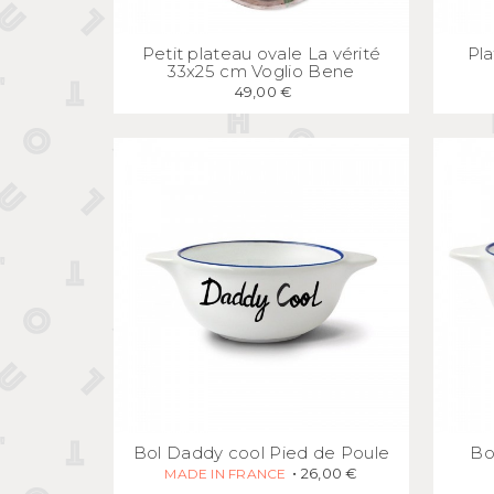
APERÇU
RAPIDE
Petit plateau ovale La vérité
Pla
33x25 cm Voglio Bene
49,00 €
APERÇU
RAPIDE
Bol Daddy cool Pied de Poule
Bo
26,00 €
MADE IN FRANCE