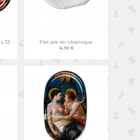
E
APERÇU
RAPIDE
 x 33
Plat aile en céramique
14,90 €