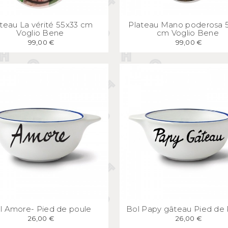
APERÇU
RAPIDE
APERÇU
RAPID
teau La vérité 55x33 cm
Plateau Mano poderosa 
Voglio Bene
cm Voglio Bene
99,00 €
99,00 €
APERÇU
RAPIDE
APERÇU
RAPID
l Amore- Pied de poule
Bol Papy gâteau Pied de
26,00 €
26,00 €