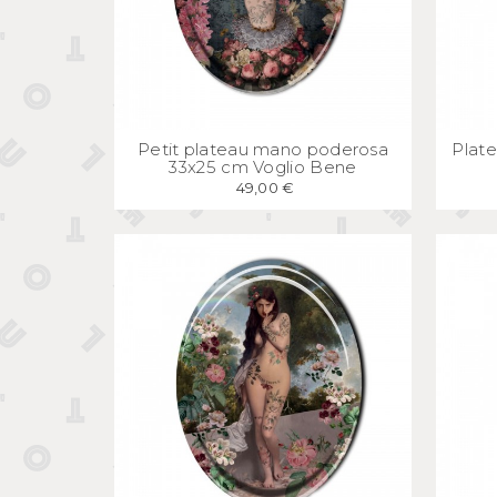
APERÇU
RAPIDE
Petit plateau mano poderosa
Plate
33x25 cm Voglio Bene
49,00 €