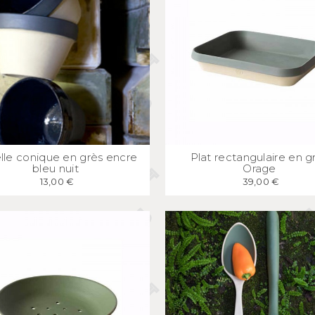
APERÇU
RAPIDE
APERÇU
RAPID
lle conique en grès encre
Plat rectangulaire en g
bleu nuit
Orage
13,00 €
39,00 €