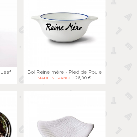
E
APERÇU
RAPIDE
 Leaf
Bol Reine mère - Pied de Poule
26,00 €
MADE IN FRANCE