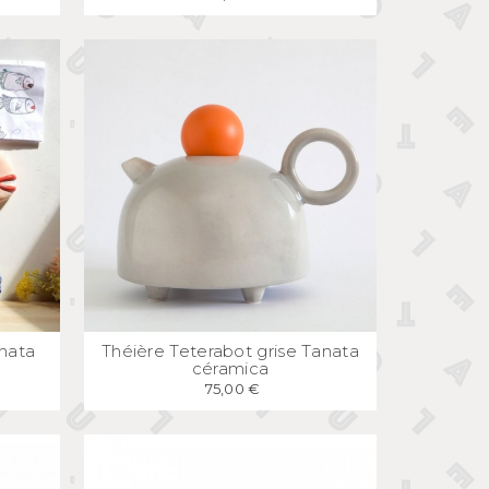
E
APERÇU
RAPIDE
anata
Théière Teterabot grise Tanata
céramica
75,00 €