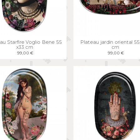
APERÇU
RAPIDE
APERÇU
RAPID
au Starfire Voglio Bene 55
Plateau jardin oriental 55
x33 cm
cm
99,00 €
99,00 €