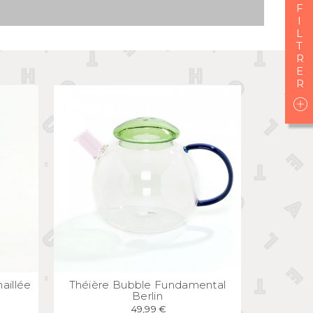
I
L
T
E
APERÇU
RAPIDE
aillée
Théière Bubble Fundamental
Berlin
49,99 €