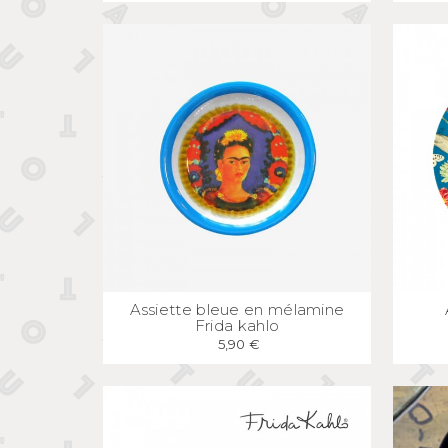
APERÇU
RAPIDE
Assiette bleue en mélamine
Frida kahlo
5,90 €