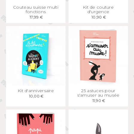
APERÇU
RAPIDE
APERÇU
RAPIDE
Couteau suisse multi
Kit de couture
fonctions
d'urgence
17,99 €
10,90 €
APERÇU
RAPIDE
APERÇU
RAPIDE
Kit d'anniversaire
25 astuces pour
s'amuser au musée
10,00 €
11,90 €