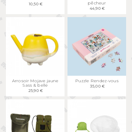
pêcheur
10,50 €
44,90 €
APERÇU
RAPIDE
APERÇU
RAPIDE
Arrosoir Mojave jaune
Puzzle Rendez-vous
Sass & belle
35,00 €
25,90 €