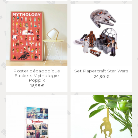
APERÇU
RAPIDE
APERÇU
RAPIDE
Poster pédagogique
Set Papercraft Star Wars
Stickers Mythologie
24,90 €
Poppik
16,95 €