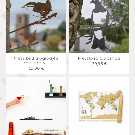
APERÇU
RAPIDE
APERÇU
RAPIDE
Métalbird troglodyte
Métalbird Colombe
mignon XL
39,95 €
59,90 €