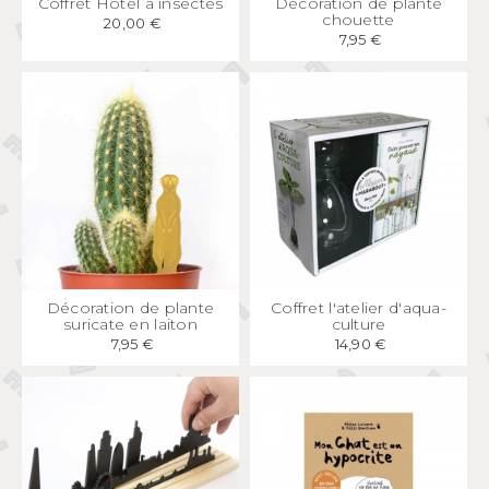
Coffret Hôtel à insectes
Décoration de plante
chouette
20,00 €
7,95 €
APERÇU
RAPIDE
APERÇU
RAPIDE
Décoration de plante
Coffret l'atelier d'aqua-
suricate en laiton
culture
7,95 €
14,90 €