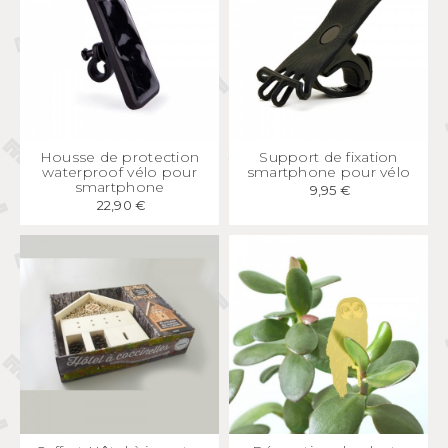
APERÇU
RAPIDE
APERÇU
RAPIDE
Housse de protection
Support de fixation
waterproof vélo pour
smartphone pour vélo
smartphone
9,95 €
22,90 €
APERÇU
RAPIDE
APERÇU
RAPIDE