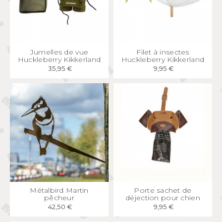
APERÇU
RAPIDE
APERÇU
RAPIDE
Jumelles de vue
Filet à insectes
Huckleberry Kikkerland
Huckleberry Kikkerland
35,95 €
9,95 €
APERÇU
RAPIDE
APERÇU
RAPIDE
Métalbird Martin
Porte sachet de
pêcheur
déjection pour chien
42,50 €
9,95 €