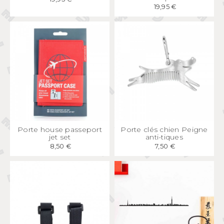
19,95 €
APERÇU
RAPIDE
APERÇU
RAPIDE
Porte house passeport
Porte clés chien Peigne
jet set
anti-tiques
8,50 €
7,50 €