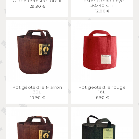
Globe terrestre rotatif
Poster London eye
30x40 cm
29,90 €
12,00 €
APERÇU
RAPIDE
APERÇU
RAPIDE
Pot géotextile Marron
Pot géotextile rouge
30L
16L
10,90 €
6,90 €