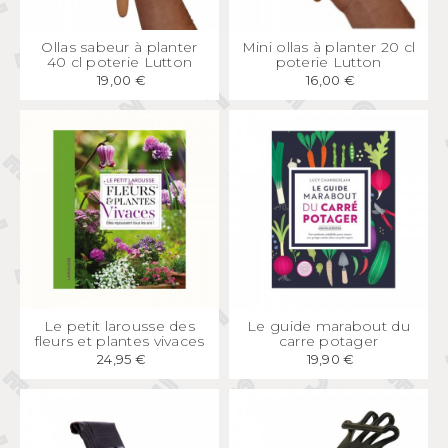
APERÇU
RAPIDE
APERÇU
RAPIDE
Ollas sabeur à planter
Mini ollas à planter 20 cl
40 cl poterie Lutton
poterie Lutton
19,00 €
16,00 €
APERÇU
RAPIDE
APERÇU
RAPIDE
Le petit larousse des
Le guide marabout du
fleurs et plantes vivaces
carre potager
24,95 €
19,90 €