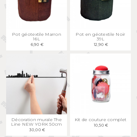
APERÇU
RAPIDE
APERÇU
RAPIDE
Pot géotextile Marron
Pot en géotextile Noir
16L
39L
6,90 €
12,90 €
APERÇU
RAPIDE
APERÇU
RAPIDE
Décoration murale The
Kit de couture complet
Line NEW YORK 50cm
10,50 €
30,00 €