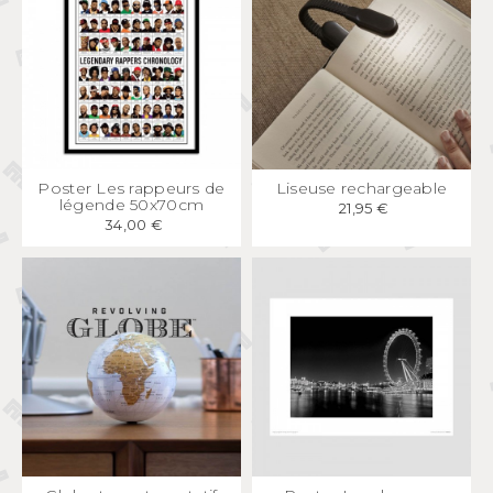
APERÇU
RAPIDE
APERÇU
RAPIDE
Poster Les rappeurs de
Liseuse rechargeable
légende 50x70cm
21,95 €
34,00 €
APERÇU
RAPIDE
APERÇU
RAPIDE