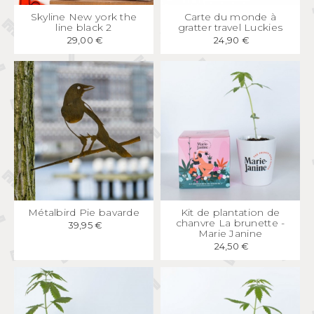
APERÇU
RAPIDE
APERÇU
RAPIDE
Skyline New york the
Carte du monde à
line black 2
gratter travel Luckies
29,00 €
24,90 €
APERÇU
RAPIDE
APERÇU
RAPIDE
Métalbird Pie bavarde
Kit de plantation de
chanvre La brunette -
39,95 €
Marie Janine
24,50 €