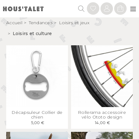
Accueil
Tendances
Loisirs et jeux
Loisirs et culture
APERÇU
RAPIDE
APERÇU
RAPIDE
Décapsuleur Collier de
Rollerama accessoire
chien
vélo Ototo design
5,00 €
14,00 €