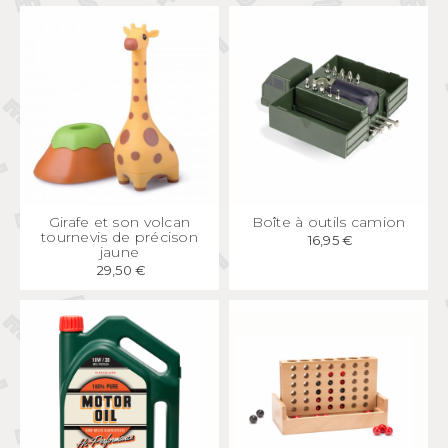
APERÇU
RAPIDE
APERÇU
RAPIDE
Girafe et son volcan
Boîte à outils camion
tournevis de précison
16,95 €
jaune
29,50 €