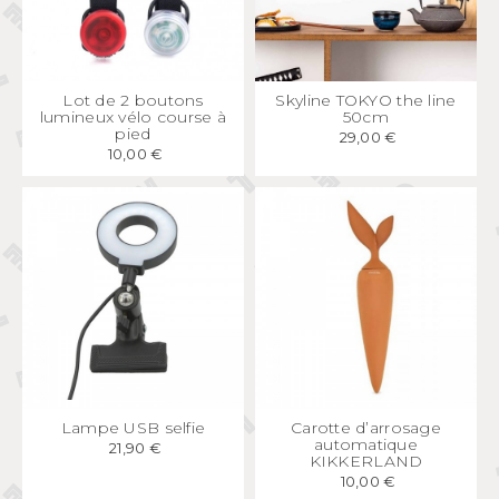
APERÇU
RAPIDE
APERÇU
RAPIDE
Lot de 2 boutons
Skyline TOKYO the line
lumineux vélo course à
50cm
pied
29,00 €
10,00 €
APERÇU
RAPIDE
APERÇU
RAPIDE
Lampe USB selfie
Carotte d’arrosage
automatique
21,90 €
KIKKERLAND
10,00 €