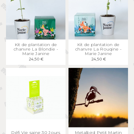
APERÇU
RAPIDE
APERÇU
RAPIDE
Kit de plantation de
Kit de plantation de
chanvre La Blondie -
chanvre La Rouqine -
Marie Janine
Marie Janine
24,50 €
24,50 €
APERÇU
RAPIDE
APERÇU
RAPIDE
Défi Vie saine 30 Jours
Metalbird Petit Martin