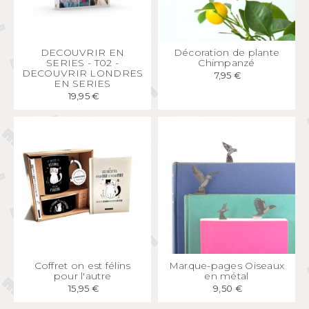
APERÇU
RAPIDE
APERÇU
RAPIDE
DECOUVRIR EN
Décoration de plante
SERIES - T02 -
Chimpanzé
DECOUVRIR LONDRES
7,95 €
EN SERIES
19,95 €
APERÇU
RAPIDE
APERÇU
RAPIDE
Coffret on est félins
Marque-pages Oiseaux
pour l'autre
en métal
15,95 €
9,50 €