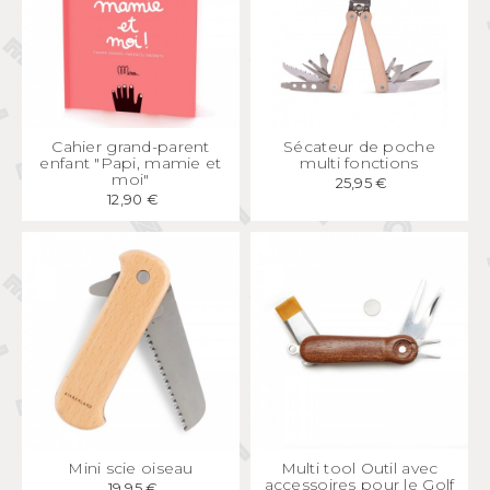
APERÇU
RAPIDE
APERÇU
RAPIDE
Cahier grand-parent
Sécateur de poche
enfant "Papi, mamie et
multi fonctions
moi"
25,95 €
12,90 €
APERÇU
RAPIDE
APERÇU
RAPIDE
Mini scie oiseau
Multi tool Outil avec
accessoires pour le Golf
19,95 €