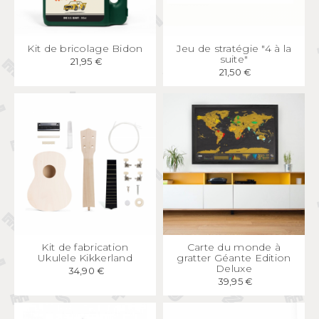
APERÇU
RAPIDE
APERÇU
RAPIDE
Kit de bricolage Bidon
Jeu de stratégie "4 à la
suite"
21,95 €
21,50 €
APERÇU
RAPIDE
APERÇU
RAPIDE
Kit de fabrication
Carte du monde à
Ukulele Kikkerland
gratter Géante Edition
Deluxe
34,90 €
39,95 €