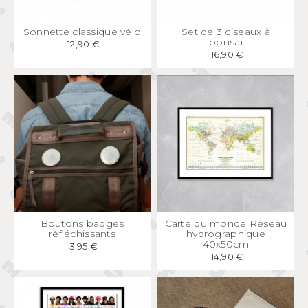
APERÇU
RAPIDE
APERÇU
RAPIDE
Sonnette classique vélo
Set de 3 ciseaux à
bonsai
12,90 €
16,90 €
APERÇU
RAPIDE
APERÇU
RAPIDE
Boutons badges
Carte du monde Réseau
réfléchissants
hydrographique
40x50cm
3,95 €
14,90 €