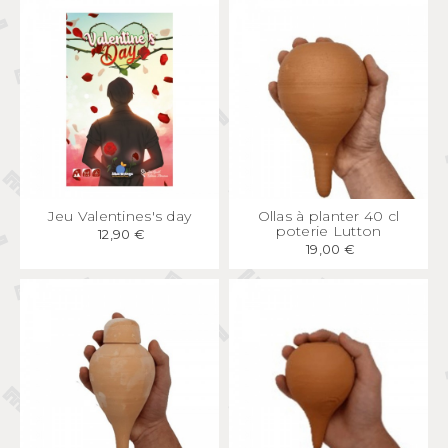
APERÇU
RAPIDE
APERÇU
RAPIDE
Jeu Valentines's day
Ollas à planter 40 cl
poterie Lutton
12,90 €
19,00 €