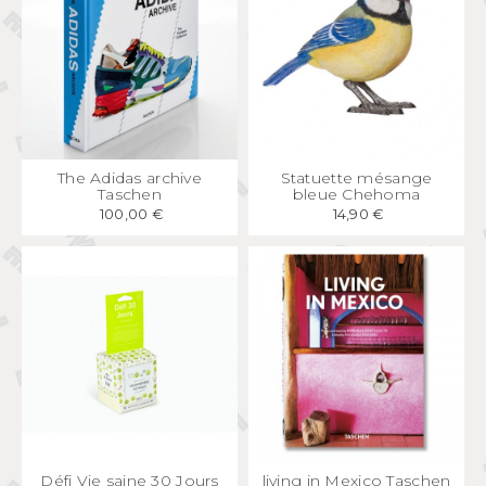
APERÇU
RAPIDE
APERÇU
RAPIDE
The Adidas archive
Statuette mésange
Taschen
bleue Chehoma
100,00 €
14,90 €
APERÇU
RAPIDE
APERÇU
RAPIDE
Défi Vie saine 30 Jours
living in Mexico Taschen