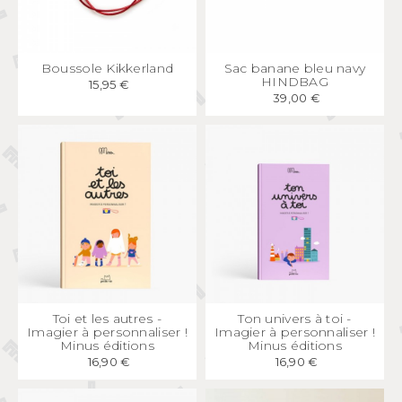
APERÇU
RAPIDE
APERÇU
RAPIDE
Boussole Kikkerland
Sac banane bleu navy
HINDBAG
15,95 €
39,00 €
APERÇU
RAPIDE
APERÇU
RAPIDE
Toi et les autres -
Ton univers à toi -
Imagier à personnaliser !
Imagier à personnaliser !
Minus éditions
Minus éditions
16,90 €
16,90 €