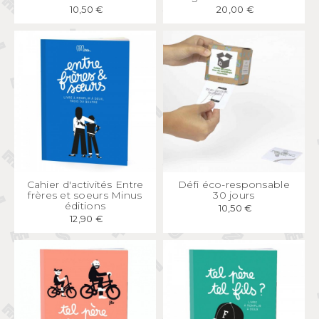
10,50 €
20,00 €
APERÇU
RAPIDE
APERÇU
RAPIDE
Cahier d'activités Entre
Défi éco-responsable
frères et soeurs Minus
30 jours
éditions
10,50 €
12,90 €