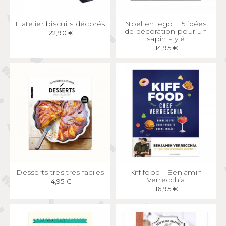
APERÇU
RAPIDE
APERÇU
RAPIDE
L'atelier biscuits décorés
Noël en lego : 15 idées
de décoration pour un
22,90 €
sapin stylé
14,95 €
APERÇU
RAPIDE
APERÇU
RAPIDE
Desserts très très faciles
Kiff food - Benjamin
Verrecchia
4,95 €
16,95 €