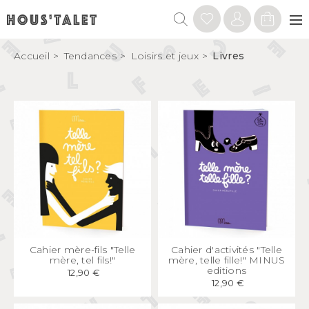
Accueil
Tendances
Loisirs et jeux
Livres
APERÇU
RAPIDE
APERÇU
RAPIDE
Cahier mère-fils "Telle
Cahier d'activités "Telle
mère, tel fils!"
mère, telle fille!" MINUS
editions
12,90 €
12,90 €