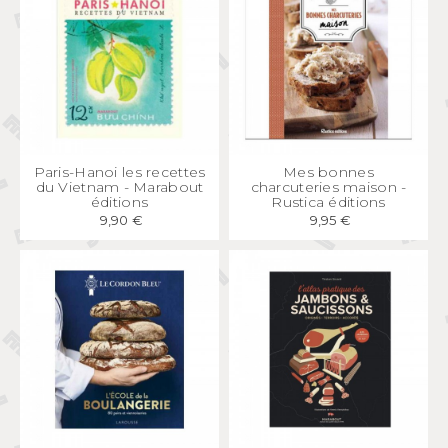
APERÇU
RAPIDE
APERÇU
RAPIDE
Paris-Hanoi les recettes
Mes bonnes
du Vietnam - Marabout
charcuteries maison -
éditions
Rustica éditions
9,90 €
9,95 €