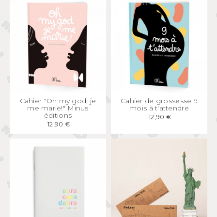
APERÇU
RAPIDE
APERÇU
RAPIDE
Cahier "Oh my god, je
Cahier de grossesse 9
me marie!" Minus
mois à t'attendre
éditions
12,90 €
12,90 €