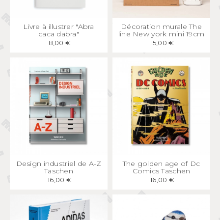
APERÇU
RAPIDE
APERÇU
RAPIDE
Livre à illustrer "Abra
Décoration murale The
caca dabra"
line New york mini 19cm
8,00 €
15,00 €
APERÇU
RAPIDE
APERÇU
RAPIDE
Design industriel de A-Z
The golden age of Dc
Taschen
Comics Taschen
16,00 €
16,00 €