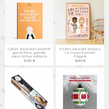
APERÇU
RAPIDE
APERÇU
RAPIDE
Cahier d'activités bientôt
Poster éducatif stickers
grand frère, grande
Le Corps humain
sœur Minus éditions
Poppik
12,90 €
16,95 €