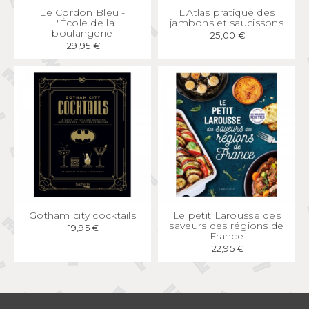
APERÇU
RAPIDE
APERÇU
RAPIDE
Le Cordon Bleu -
L'Atlas pratique des
L'École de la
jambons et saucissons
boulangerie
25,00 €
29,95 €
APERÇU
RAPIDE
APERÇU
RAPIDE
Gotham city cocktails
Le petit Larousse des
saveurs des régions de
19,95 €
France
22,95 €