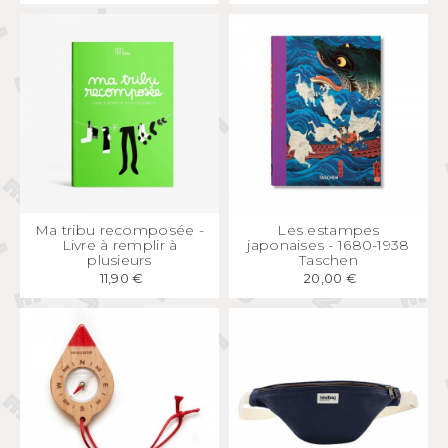
APERÇU
RAPIDE
APERÇU
RAPIDE
Ma tribu recomposée -
Les estampes
Livre à remplir à
japonaises - 1680-1938
plusieurs
Taschen
11,90 €
20,00 €