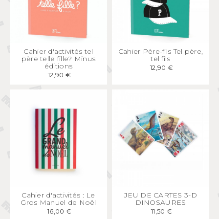
APERÇU
RAPIDE
APERÇU
RAPIDE
Cahier d'activités tel
Cahier Père-fils Tel père,
père telle fille? Minus
tel fils
éditions
12,90 €
12,90 €
APERÇU
RAPIDE
APERÇU
RAPIDE
Cahier d'activités : Le
JEU DE CARTES 3-D
Gros Manuel de Noël
DINOSAURES
16,00 €
11,50 €