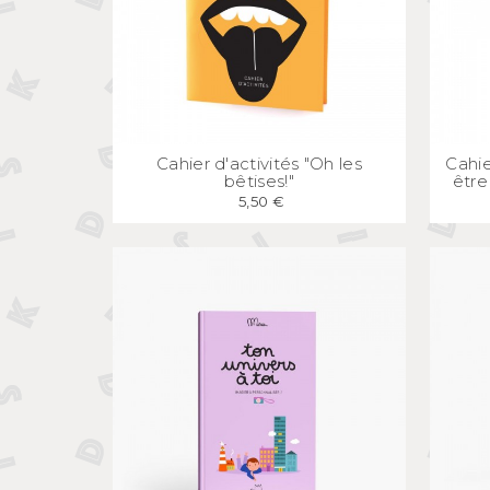
APERÇU
RAPIDE
Cahier d'activités "Oh les
Cahie
bêtises!"
être
5,50 €