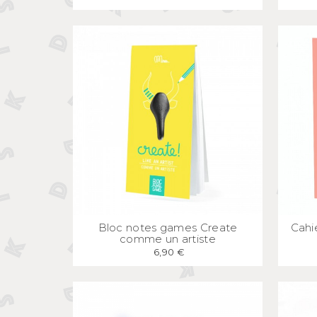
APERÇU
RAPIDE
Bloc notes games Create
Cahie
comme un artiste
6,90 €