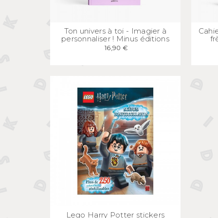
APERÇU
RAPIDE
Ton univers à toi - Imagier à
Cahie
personnaliser ! Minus éditions
fr
16,90 €
APERÇU
RAPIDE
Lego Harry Potter stickers