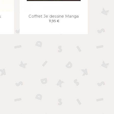
E
APERÇU
RAPIDE
s
Coffret Je dessine Manga
11,95 €