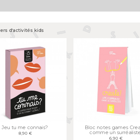
Mugs et bols
kids
Gourdes et boîtes à gouter
s
Assiettes et couverts
ers d'activités kids
APERÇU
RAPIDE
APERÇU
RAPID
Jeu tu me connais?
Bloc notes games Cre
comme un surréalist
8,90 €
6,90 €