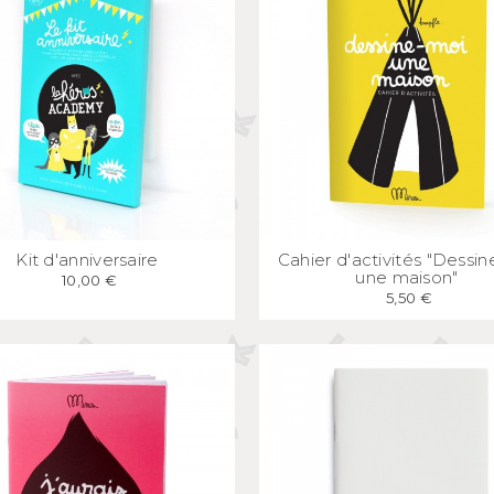
APERÇU
RAPIDE
APERÇU
RAPID
Kit d'anniversaire
Cahier d'activités "Dessi
une maison"
10,00 €
5,50 €