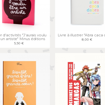
APERÇU
RAPIDE
APERÇU
RAPID
r d'activités "J'aurais voulu
Livre à illustrer "Abra caca
 un artiste" Minus éditions
8,00 €
5,50 €