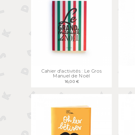
APERÇU
RAPIDE
Cahier d'activités : Le Gros
Manuel de Noël
16,00 €