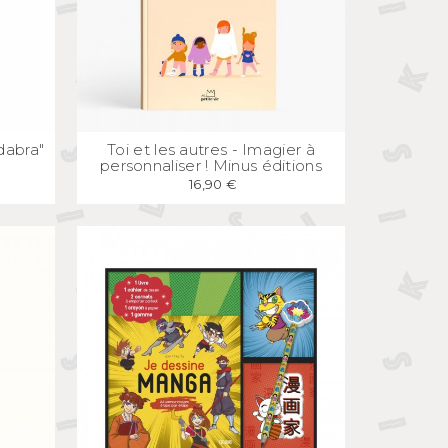
E
APERÇU
RAPIDE
 dabra"
Toi et les autres - Imagier à
personnaliser ! Minus éditions
16,90 €