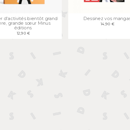
APERÇU
RAPIDE
APERÇU
RAPID
r d'activités bientôt grand
Dessinez vos manga
ère, grande sœur Minus
14,90 €
éditions
12,90 €