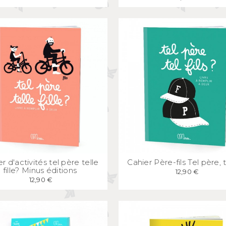
APERÇU
RAPIDE
APERÇU
RAPID
r d'activités tel père telle
Cahier Père-fils Tel père, te
fille? Minus éditions
12,90 €
12,90 €