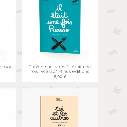
E
APERÇU
RAPIDE
ne moi
Cahier d'activités "Il était une
fois Picasso" Minus éditions
5,00 €