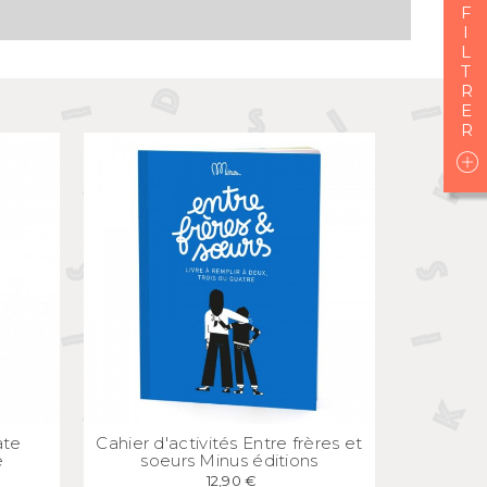
I
L
T
E
APERÇU
RAPIDE
ate
Cahier d'activités Entre frères et
e
soeurs Minus éditions
12,90 €