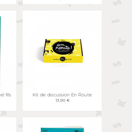
E
APERÇU
RAPIDE
l fils
Kit de discussion En Route
13,90 €