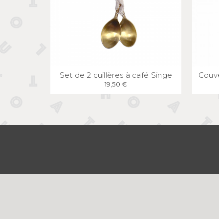
APERÇU
RAPIDE
Set de 2 cuillères à café Singe
Couve
19,50 €