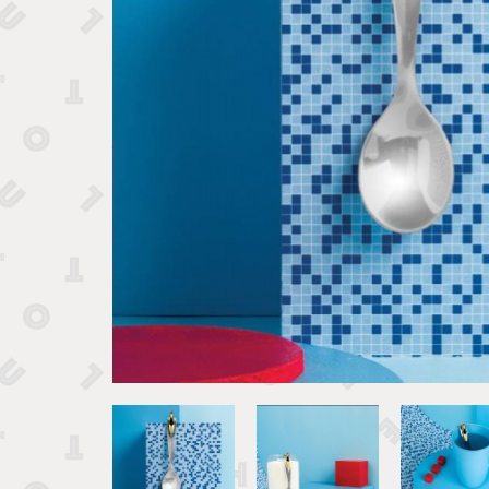
Tirelires 
Vide poches et boîtes
Porte clé
Sculptures, figurines et statuettes
Vases, pots et cache pots
Bougeoirs et chandeliers
Tirelires