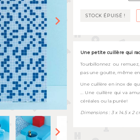
Mugs et bols
kids
Gourdes et boîtes à gouter
STOCK ÉPUISÉ !
s
Assiettes et couverts
Une petite cuillère qui r
Tourbillonnez ou remuez
pas une goutte, même en f
Une cuillère en inox de q
... Une cuillère qui va amus
céréales ou la purée!
Dimensions : 3 x 14.5 x 2 