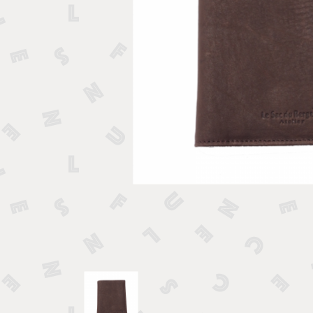
Tirelires 
Vide poches et boîtes
Porte clé
Sculptures, figurines et statuettes
Vases, pots et cache pots
Bougeoirs et chandeliers
Tirelires