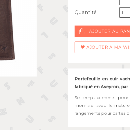
Mugs et bols
kids
Gourdes et boîtes à gouter
Quantité
s
Assiettes et couverts
AJOUTER AU PAN
AJOUTER À MA WI
Portefeuille en cuir vache
fabriqué en Aveyron, par
Six emplacements pour 
monnaie avec fermeture 
rangements pour cartes o