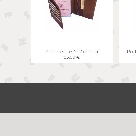
APERÇU
RAPIDE
Portefeuille N°2 en cuir
Por
95,00 €