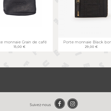
APERÇU
RAPIDE
APERÇU
RAPID
te monnaie Grain de café
Porte monnaie Black b
15,00 €
29,00 €
Suivez-nous