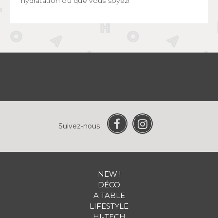
hydratation où que vous soyez!
Suivez-nous
NEW !
DÉCO
A TABLE
LIFESTYLE
HI-TECH