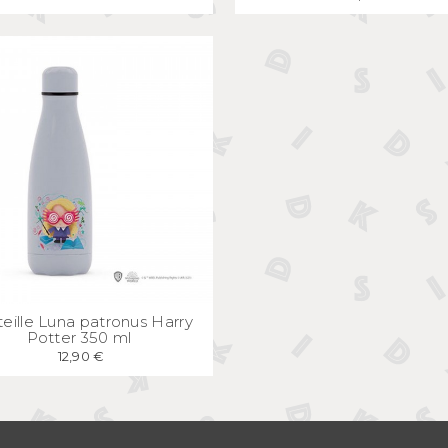
APERÇU
RAPIDE
eille Luna patronus Harry
Potter 350 ml
12,90 €