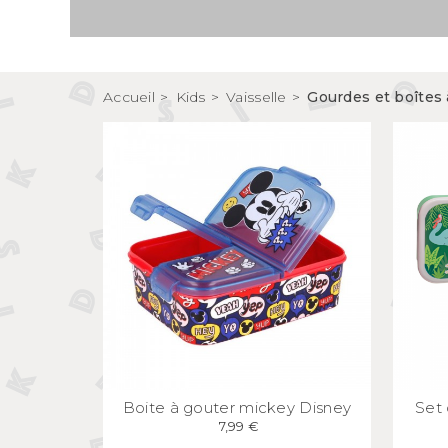
Tirelires 
Vide poches et boîtes
Porte clé
Sculptures, figurines et statuettes
Vases, pots et cache pots
Accueil
Kids
Vaisselle
Gourdes et boîtes 
Bougeoirs et chandeliers
Tirelires
APERÇU
RAPIDE
Boite à gouter mickey Disney
Set 
7,99 €