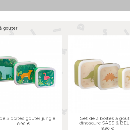
Mugs et bols
kids
Gourdes et boîtes à gouter
s
Assiettes et couverts
à gouter
APERÇU
RAPIDE
APERÇU
RAPID
de 3 boites gouter jungle
Set de 3 boites à gout
dinosaure SASS & BEL
8,90 €
8,90 €