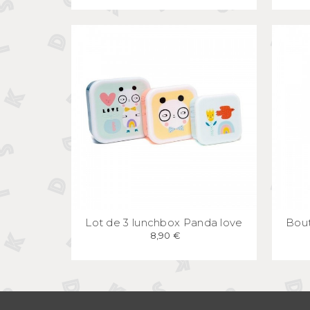
APERÇU
RAPIDE
Lot de 3 lunchbox Panda love
Bout
8,90 €