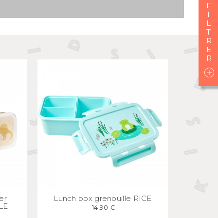
I
L
T
E
APERÇU
RAPIDE
er
Lunch box grenouille RICE
LE
14,90 €