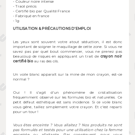
- Couleur noire intense
- Tracé précis
- Certifié bio par Qualité France
- Fabriqué en france
- 1g
UTILISATION & PRÉCAUTIONS D'EMPLOI
Les yeux sont souvent votre atout séduction, il est donc
important de soigner le maquillage de cette zone. Si vous ne
savez pas par quel bout commencer, vous ne prenez pas
beaucoup de risques en appliquant un trait de
crayon noir
certifié bio
au ras des cils.
Un voile blanc apparaît sur la mine de mon crayon, est-ce
normal ?
Oui ! Il s'agit d'un phénomène de cristallisation
fréquemment observé sur les formules bio et naturelles. Ce
petit défaut esthétique est sans incidence. Si ce voile blanc
vous gêne, taillez simplement votre crayon. Et c'est reparti
pour un tour !
Vous êtes enceinte ? Vous allaitez ? Nos produits ne sont
pas formulés et testés pour une utilisation chez la femme
enceinte ou allaitante. Par conséquent, nous vous