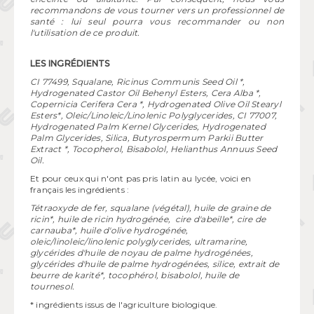
recommandons de vous tourner vers un professionnel de
santé : lui seul pourra vous recommander ou non
l'utilisation de ce produit.
LES INGRÉDIENTS
CI 77499, Squalane, Ricinus Communis Seed Oil *,
Hydrogenated Castor Oil Behenyl Esters, Cera Alba *,
Copernicia Cerifera Cera *, Hydrogenated Olive Oil Stearyl
Esters*, Oleic/Linoleic/Linolenic Polyglycerides, CI 77007,
Hydrogenated Palm Kernel Glycerides, Hydrogenated
Palm Glycerides, Silica, Butyrospermum Parkii Butter
Extract *, Tocopherol, Bisabolol, Helianthus Annuus Seed
Oil.
Et pour ceux qui n'ont pas pris latin au lycée, voici en
français les ingrédients :
Tétraoxyde de fer, squalane (végétal), huile de graine de
ricin*, huile de ricin hydrogénée, cire d'abeille*, cire de
carnauba*, huile d'olive hydrogénée,
oleic/linoleic/linolenic polyglycerides, ultramarine,
glycérides d'huile de noyau de palme hydrogénées,
glycérides d'huile de palme hydrogénées, silice, extrait de
beurre de karité*, tocophérol, bisabolol, huile de
tournesol.
* ingrédients issus de l'agriculture biologique.