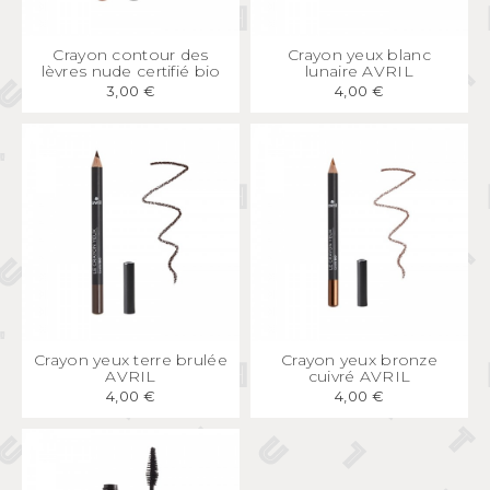
APERÇU
RAPIDE
APERÇU
RAPIDE
Crayon contour des
Crayon yeux blanc
lèvres nude certifié bio
lunaire AVRIL
3,00 €
4,00 €
APERÇU
RAPIDE
APERÇU
RAPIDE
Crayon yeux terre brulée
Crayon yeux bronze
AVRIL
cuivré AVRIL
4,00 €
4,00 €