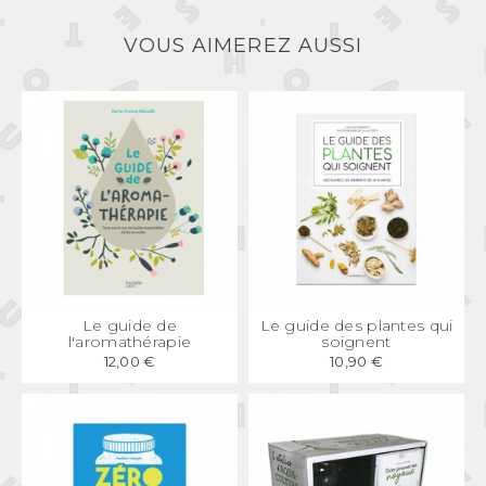
VOUS AIMEREZ AUSSI
APERÇU
RAPIDE
APERÇU
RAPIDE
Le guide de
Le guide des plantes qui
l'aromathérapie
soignent
12,00 €
10,90 €