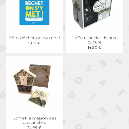
APERÇU
RAPIDE
APERÇU
RAPIDE
Zéro déchet on s'y met !
Coffret l'atelier d'aqua-
culture
5,00 €
14,90 €
APERÇU
RAPIDE
Coffret la maison des
coccinelles
24,99 €