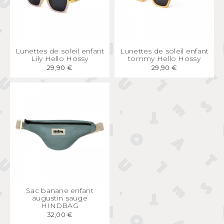
APERÇU
RAPIDE
APERÇU
RAPIDE
Lunettes de soleil enfant
Lunettes de soleil enfant
Lily Hello Hossy
tommy Hello Hossy
29,90 €
29,90 €
APERÇU
RAPIDE
Sac banane enfant
augustin sauge
HINDBAG
32,00 €