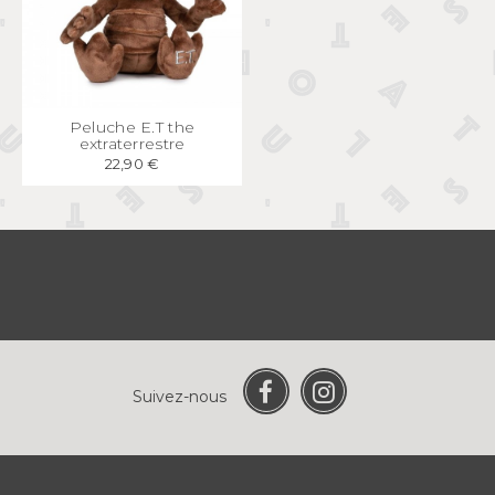
APERÇU
RAPIDE
Peluche E.T the
extraterrestre
22,90 €
Suivez-nous