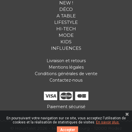
NEW !
DÉCO
A TABLE
LIFESTYLE
HI-TECH
MODE
KIDS
INFLUENCES
Livraison et retours
Mentions légales
Conditions générales de vente
Contactez-nous
Paiement sécurisé
En poursuivant votre navigation sur ce site, vous acceptez l'utilisation de
cookies et la réalisation de statistiques de visites.
En savoir plus.
© Hous'talet 2026
14 Place du Bourg
12000 Rodez
Accepter