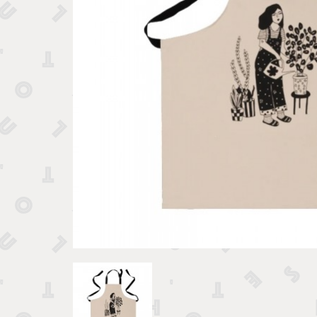
Tirelires 
Vide poches et boîtes
Porte clé
Sculptures, figurines et statuettes
Vases, pots et cache pots
Bougeoirs et chandeliers
Tirelires