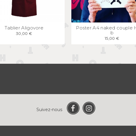
APERÇU
RAPIDE
APERÇU
RAPID
Tablier Aligovore
Poster A4 naked couple 
b
30,00 €
15,00 €
Suivez-nous