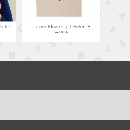
E
APERÇU
RAPIDE
Helen
Tablier Flower girl Helen B
34,00 €