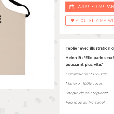
Mugs et bols
AJOUTER AU PAN
kids
Gourdes et boîtes à gouter
s
Assiettes et couverts
AJOUTER À MA WI
Tablier avec illustration 
Helen B : "Elle parle sec
poussent plus vite."
Dimensions : 80x70cm
Matière : 100% coton
Sangle de cou réglable
Fabriqué au Portugal