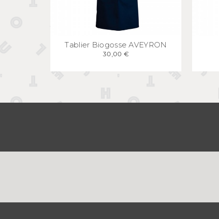
APERÇU
RAPIDE
Tablier Biogosse AVEYRON
30,00 €