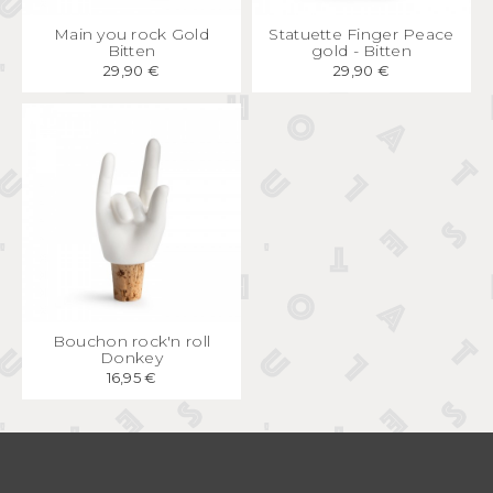
APERÇU
RAPIDE
APERÇU
RAPIDE
Main you rock Gold
Statuette Finger Peace
Bitten
gold - Bitten
29,90 €
29,90 €
APERÇU
RAPIDE
Bouchon rock'n roll
Donkey
16,95 €