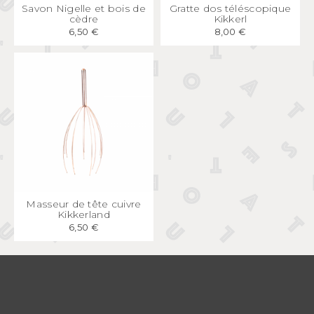
APERÇU
RAPIDE
APERÇU
RAPIDE
Savon Nigelle et bois de
Gratte dos téléscopique
cèdre
Kikkerl
6,50 €
8,00 €
APERÇU
RAPIDE
Masseur de tête cuivre
Kikkerland
6,50 €