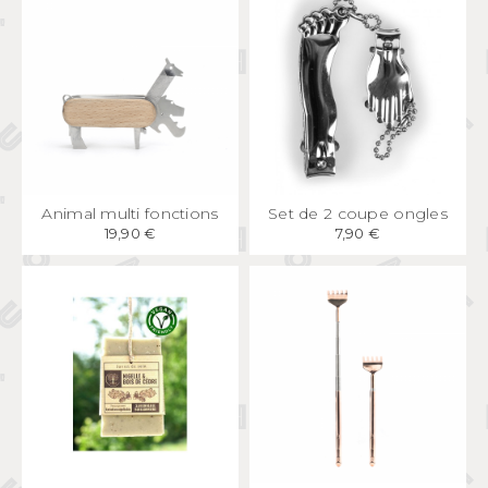
APERÇU
RAPIDE
APERÇU
RAPIDE
Animal multi fonctions
Set de 2 coupe ongles
19,90 €
7,90 €