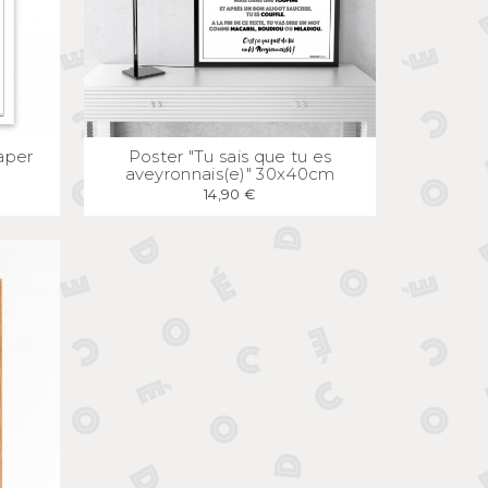
E
APERÇU
RAPIDE
aper
Poster "Tu sais que tu es
aveyronnais(e)" 30x40cm
14,90 €