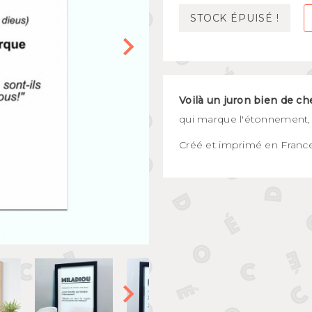
Mugs et bols
STOCK ÉPUISÉ !
kids
Gourdes et boîtes à gouter
s
Assiettes et couverts
Voilà un juron bien de ch
qui marque l'étonnement, 
Créé et imprimé en France