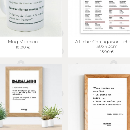
APERÇU
RAPIDE
APERÇU
RAPID
Mug Miladiou
Affiche Conjugaison Tch
30x40cm
10,00 €
15,90 €