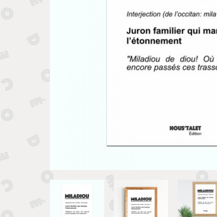
Tirelires 
Vide poches et boîtes
Porte clé
Sculptures, figurines et statuettes
Vases, pots et cache pots
Bougeoirs et chandeliers
Tirelires