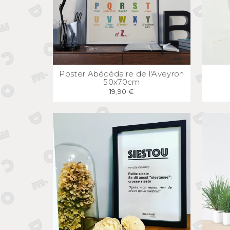
APERÇU
RAPIDE
Poster Abécédaire de l'Aveyron
50x70cm
19,90 €