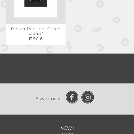
APERÇU
RAPIDE
Poster Papillon "Green
Urania"
13,90 €
Suivez-nous
NEW !