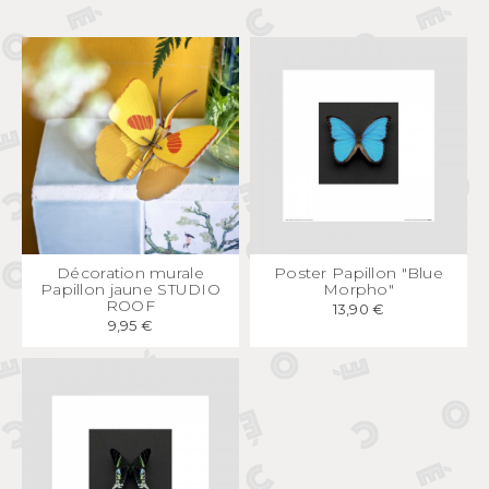
APERÇU
RAPIDE
APERÇU
RAPIDE
Décoration murale
Poster Papillon "Blue
Papillon jaune STUDIO
Morpho"
ROOF
13,90 €
9,95 €