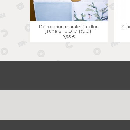
APERÇU
RAPIDE
Décoration murale Papillon
Aff
jaune STUDIO ROOF
9,95 €