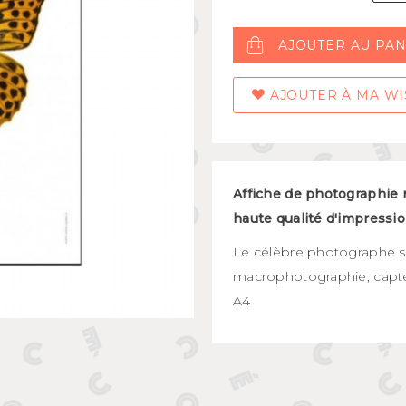
Mugs et bols
kids
Gourdes et boîtes à gouter
AJOUTER AU PAN
s
Assiettes et couverts
AJOUTER À MA WI
Affiche de photographie 
haute qualité
d'impressi
Le célèbre photographe s
macrophotographie, capte 
A4