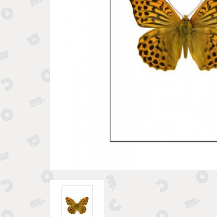
Tirelires 
Vide poches et boîtes
Porte clé
Sculptures, figurines et statuettes
Vases, pots et cache pots
Bougeoirs et chandeliers
Tirelires