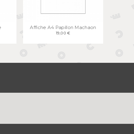
E
APERÇU
RAPIDE
e
Affiche A4 Papillon Machaon
19,00 €