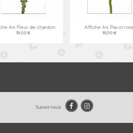
APERÇU
RAPIDE
APERÇU
RAPID
iche A4 Fleur de chardon
Affiche A4 Pavot ros
19,00 €
19,00 €
Suivez-nous