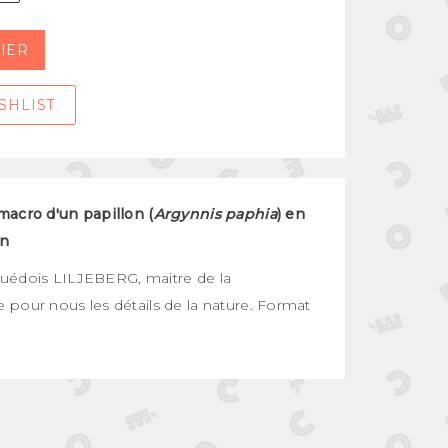
IER
SHLIST
macro d'un papillon (
Argynnis paphia
) en
on
uédois LILJEBERG, maitre de la
pour nous les détails de la nature. Format