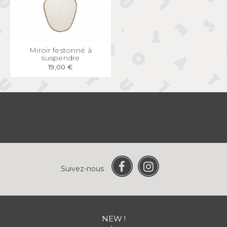
APERÇU
RAPIDE
Miroir festonné à
suspendre
19,00 €
Suivez-nous
NEW !