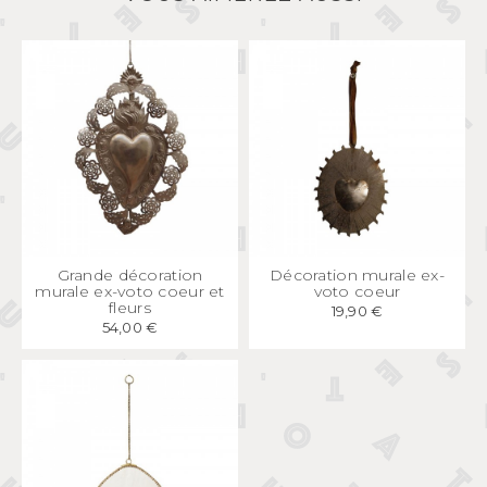
APERÇU
RAPIDE
APERÇU
RAPIDE
Grande décoration
Décoration murale ex-
murale ex-voto coeur et
voto coeur
fleurs
19,90 €
54,00 €