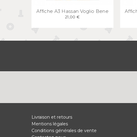
APERÇU
RAPIDE
Affiche A3 Hassan Voglio Bene
Affi
21,00 €
Livraison et retours
Mentions légales
Conditions générales de vente