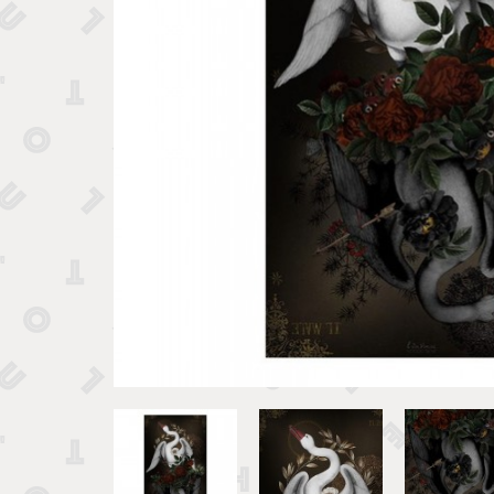
Tirelires 
Vide poches et boîtes
Porte clé
Sculptures, figurines et statuettes
Vases, pots et cache pots
Bougeoirs et chandeliers
Tirelires