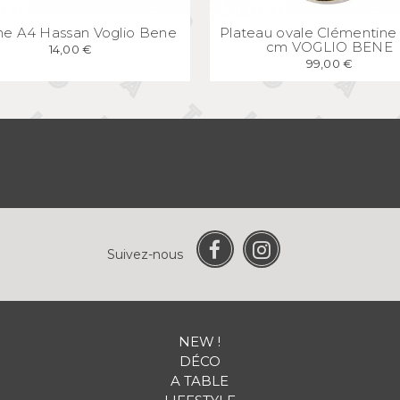
APERÇU
RAPIDE
APERÇU
RAPID
che A4 Hassan Voglio Bene
Plateau ovale Clémentine
cm VOGLIO BENE
14,00 €
99,00 €
Suivez-nous
NEW !
DÉCO
A TABLE