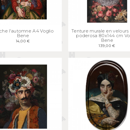
APERÇU
RAPIDE
APERÇU
RAPID
iche l'automne A4 Voglio
Tenture murale en velour
Bene
poderosa 80x144 cm Vo
Bene
14,00 €
139,00 €