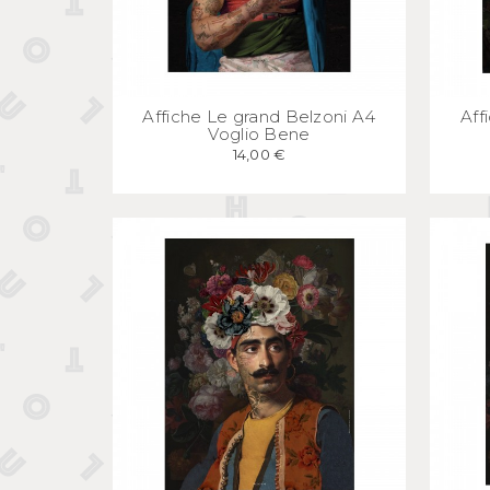
APERÇU
RAPIDE
Affiche Le grand Belzoni A4
Aff
Voglio Bene
14,00 €