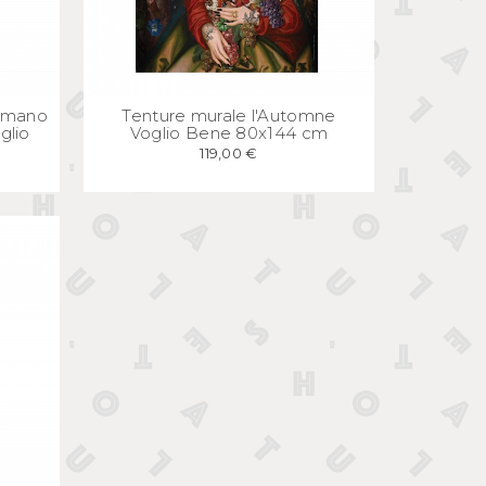
E
APERÇU
RAPIDE
s mano
Tenture murale l'Automne
glio
Voglio Bene 80x144 cm
119,00 €