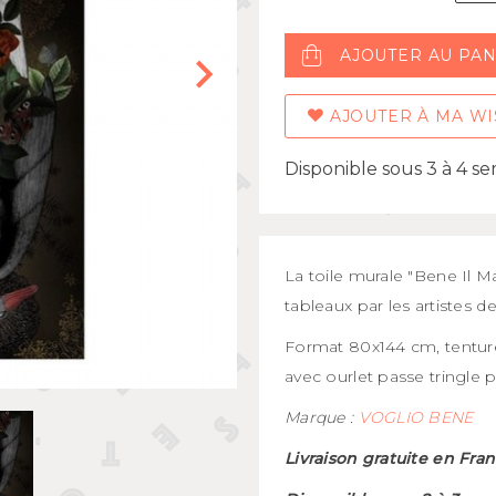
Mugs et bols
kids
Gourdes et boîtes à gouter
AJOUTER AU PAN
s
Assiettes et couverts
AJOUTER À MA WI
Disponible sous 3 à 4 s
La toile murale "Bene Il Ma
tableaux par les artistes 
Format 80x144 cm, tentur
avec ourlet passe tringle p
Marque :
VOGLIO BENE
Livraison gratuite en Fra