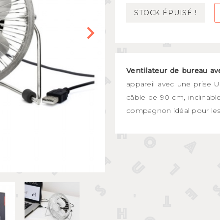
Mugs et bols
STOCK ÉPUISÉ !
kids
Gourdes et boîtes à gouter
s
Assiettes et couverts
Ventilateur de bureau av
appareil avec une prise 
câble de 90 cm, inclinabl
compagnon idéal pour les 