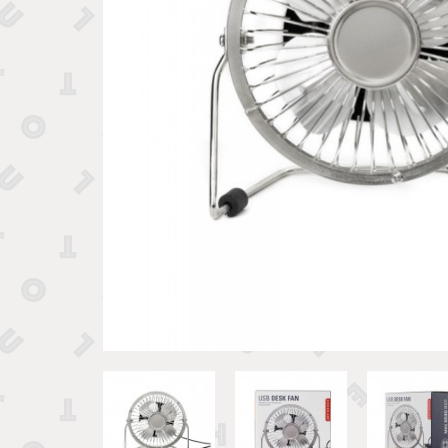
Tirelires 
Vide poches et boîtes
Porte clé
Sculptures, figurines et statuettes
Vases, pots et cache pots
Bougeoirs et chandeliers
Tirelires