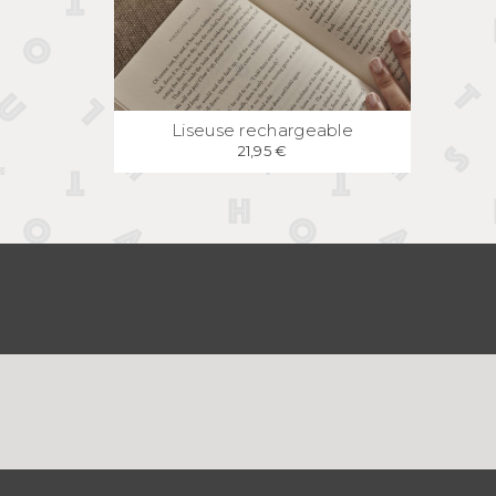
APERÇU
RAPIDE
Liseuse rechargeable
21,95 €