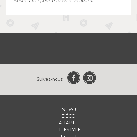
Existe aussi pour bouteille de 500ml
Suivez-nous
NEW !
DÉCO
A TABLE
LIFESTYLE
HI-TECH