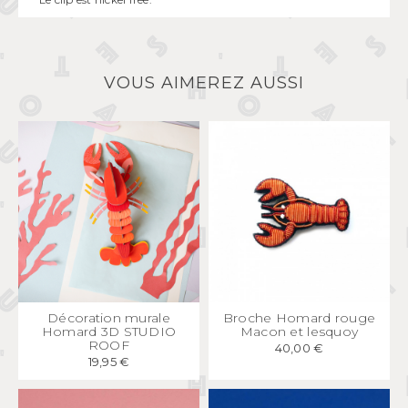
VOUS AIMEREZ AUSSI
APERÇU
RAPIDE
APERÇU
RAPIDE
Décoration murale
Broche Homard rouge
Homard 3D STUDIO
Macon et lesquoy
ROOF
40,00 €
19,95 €