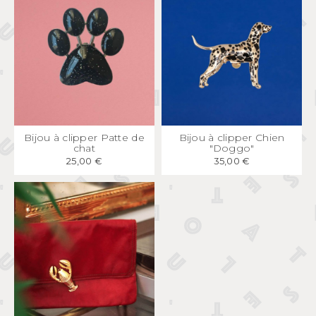
APERÇU
RAPIDE
APERÇU
RAPIDE
Bijou à clipper Patte de
Bijou à clipper Chien
chat
"Doggo"
25,00 €
35,00 €