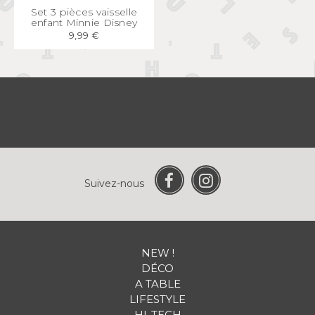
APERÇU
RAPIDE
Set 3 pièces vaisselle
enfant Minnie Disney
9,99 €
Suivez-nous
NEW !
DÉCO
A TABLE
LIFESTYLE
HI-TECH