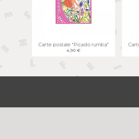
APERÇU
RAPIDE
Carte postale "Picado rumba"
Cart
4,90 €