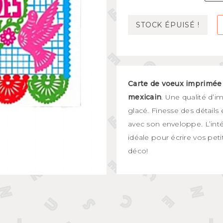
Mugs et bols
kids
Gourdes et boîtes à gouter
STOCK ÉPUISÉ !
s
Assiettes et couverts
Carte de voeux imprimée 
mexicain
. Une qualité d’i
glacé. Finesse des détails
avec son enveloppe. L’inté
idéale pour écrire vos pet
déco!