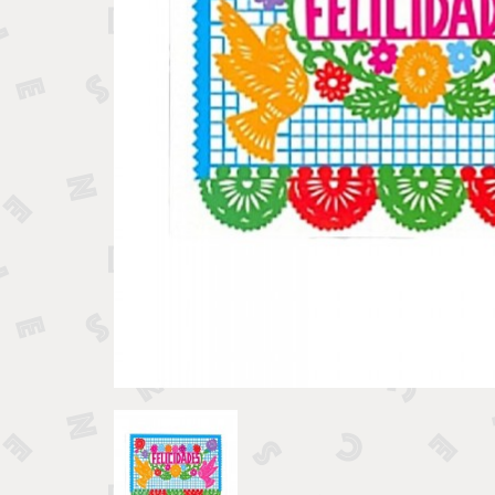
Tirelires 
Vide poches et boîtes
Porte clé
Sculptures, figurines et statuettes
Vases, pots et cache pots
Bougeoirs et chandeliers
Tirelires