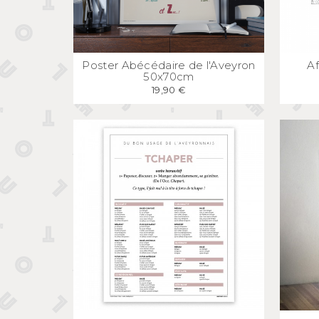
APERÇU
RAPIDE
Poster Abécédaire de l'Aveyron
Af
50x70cm
19,90 €
APERÇU
RAPIDE