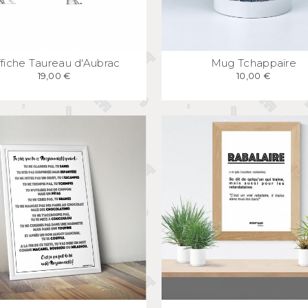
APERÇU
RAPIDE
APERÇU
RAPID
fiche Taureau d'Aubrac
Mug Tchappaïre
19,00 €
10,00 €
APERÇU
RAPIDE
APERÇU
RAPID