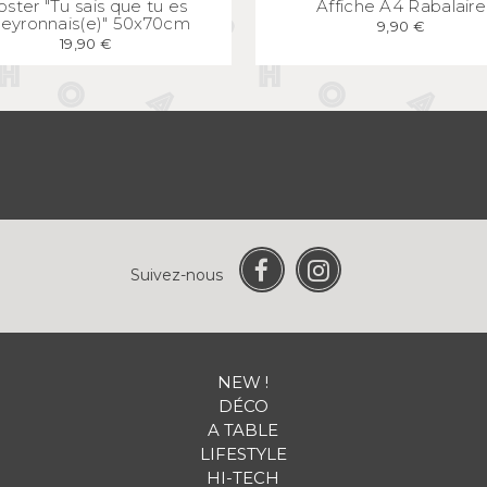
oster "Tu sais que tu es
Affiche A4 Rabalaire
eyronnais(e)" 50x70cm
9,90 €
19,90 €
Suivez-nous
NEW !
DÉCO
A TABLE
LIFESTYLE
HI-TECH