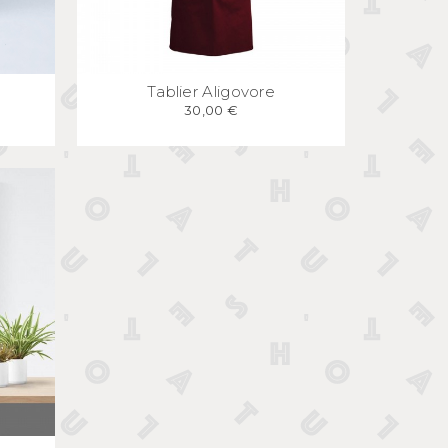
E
APERÇU
RAPIDE
Tablier Aligovore
30,00 €
E