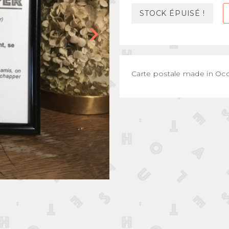
Mugs et bols
STOCK ÉPUISÉ !
kids
Gourdes et boîtes à gouter
s
Assiettes et couverts
Carte postale made in Occi