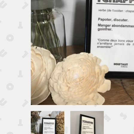
Tirelires 
Vide poches et boîtes
Porte clé
Sculptures, figurines et statuettes
Vases, pots et cache pots
Bougeoirs et chandeliers
Tirelires