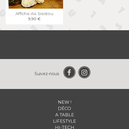
APERÇU
RAPIDE
Affiche A4 Siestou
9,90 €
Suivez-nous
NEW !
DÉCO
A TABLE
LIFESTYLE
HI-TECH