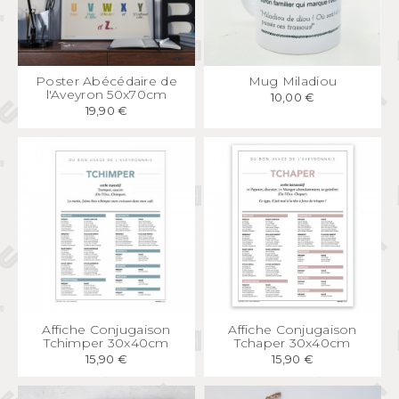
APERÇU
RAPIDE
APERÇU
RAPIDE
Poster Abécédaire de
Mug Miladiou
l'Aveyron 50x70cm
10,00 €
19,90 €
APERÇU
RAPIDE
APERÇU
RAPIDE
Affiche Conjugaison
Affiche Conjugaison
Tchimper 30x40cm
Tchaper 30x40cm
15,90 €
15,90 €