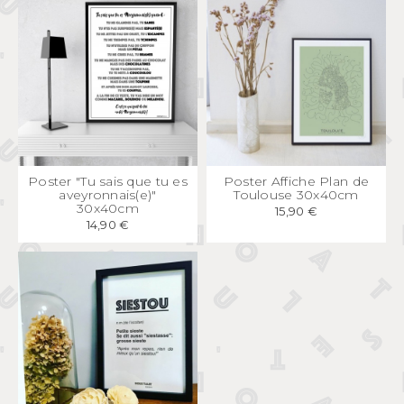
APERÇU
RAPIDE
APERÇU
RAPIDE
Poster "Tu sais que tu es
Poster Affiche Plan de
aveyronnais(e)"
Toulouse 30x40cm
30x40cm
15,90 €
14,90 €