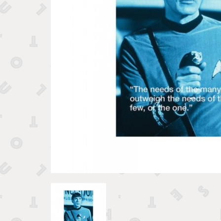
Tirelires 
Vide poches et boîtes
Porte clé
Sculptures, figurines et statuettes
Vases, pots et cache pots
Bougeoirs et chandeliers
Tirelires