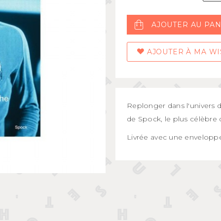
Mugs et bols
kids
Gourdes et boîtes à gouter
AJOUTER AU PAN
s
Assiettes et couverts
AJOUTER À MA WI
Replonger dans l'univers de
de Spock, le plus célèbre 
Livrée avec une envelopp