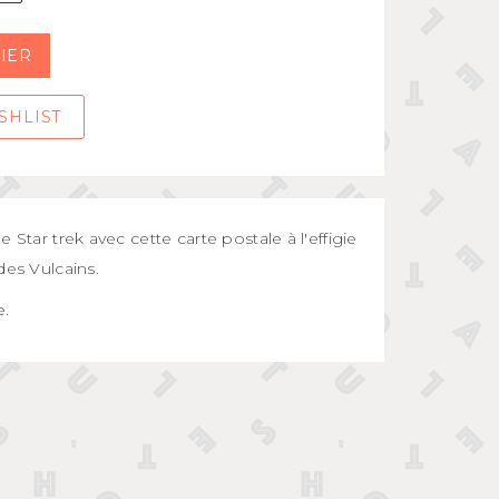
IER
SHLIST
 Star trek avec cette carte postale à l'effigie
des Vulcains.
e.