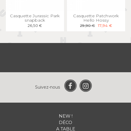
APERÇU
RAPIDE
APERÇU
RAPIDE
Casquette Jurassic Park
Casquette Patchwork
snapback
Hello Hossy
26,50 €
29,90 €
17,94 €
Suivez-nous
NEW !
DÉCO
A TABLE