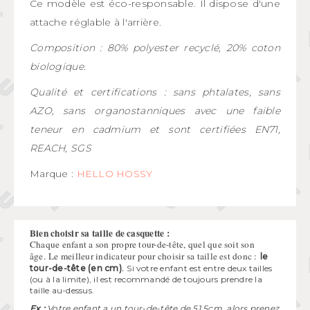
Ce modèle est éco-responsable. Il dispose d'une
attache réglable à l'arrière.
Composition : 80% polyester recyclé, 20% coton
biologique.
Qualité et certifications : sans phtalates, sans
AZO, sans organostanniques avec une faible
teneur en cadmium et sont certifiées EN71,
REACH, SGS
Marque :
HELLO HOSSY
Bien choisir sa taille de casquette :
Chaque enfant a son propre tour-de-tête, quel que soit son
âge.
Le meilleur indicateur pour choisir sa taille est donc :
le
.
tour-de-tête (en cm)
Si votre enfant est entre deux tailles
(ou à la limite), il est recommandé de toujours prendre la
taille au-dessus.
Ex :
Votre enfant a un tour-de-tête de 51,5cm, alors prenez