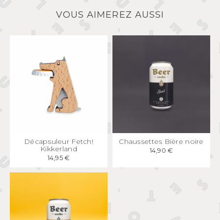
VOUS AIMEREZ AUSSI
APERÇU
RAPIDE
APERÇU
RAPIDE
Décapsuleur Fetch!
Chaussettes Bière noire
Kikkerland
14,90 €
14,95 €