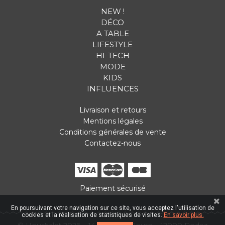
NEW !
DÉCO
A TABLE
LIFESTYLE
HI-TECH
MODE
KIDS
INFLUENCES
Livraison et retours
Mentions légales
Conditions générales de vente
Contactez-nous
Paiement sécurisé
En poursuivant votre navigation sur ce site, vous acceptez l'utilisation de
cookies et la réalisation de statistiques de visites.
En savoir plus.
© Hous'talet 2026
14 Place du Bourg
12000 Rodez