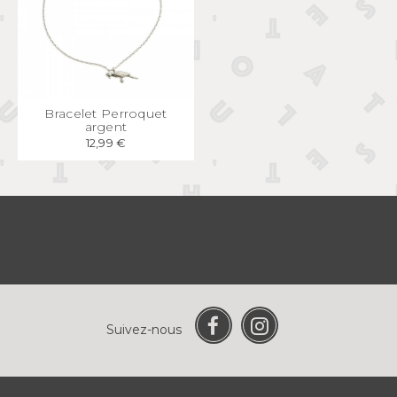
APERÇU
RAPIDE
Bracelet Perroquet
argent
12,99 €
Suivez-nous