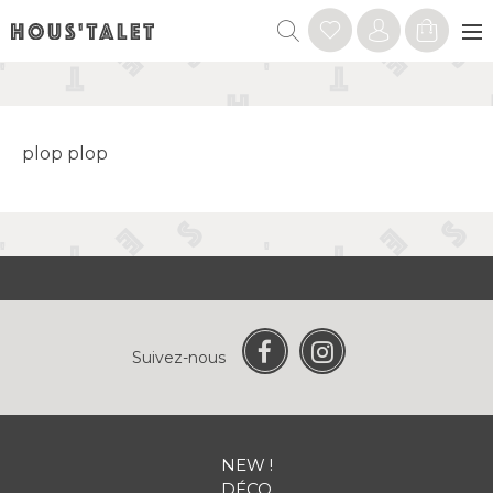
plop plop
Suivez-nous
NEW !
DÉCO