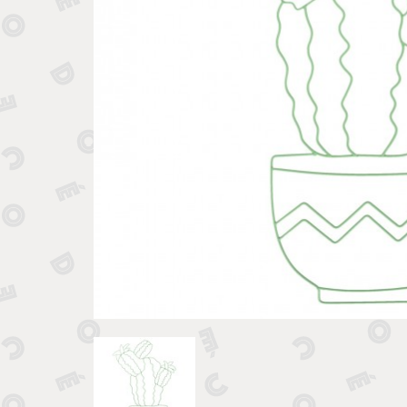
Tirelires 
Vide poches et boîtes
Porte clé
Sculptures, figurines et statuettes
Vases, pots et cache pots
Bougeoirs et chandeliers
Tirelires