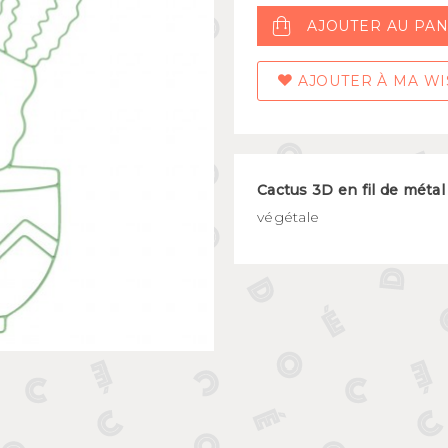
Mugs et bols
AJOUTER AU PAN
kids
Gourdes et boîtes à gouter
s
Assiettes et couverts
AJOUTER À MA WI
Cactus 3D en fil de métal
végétale