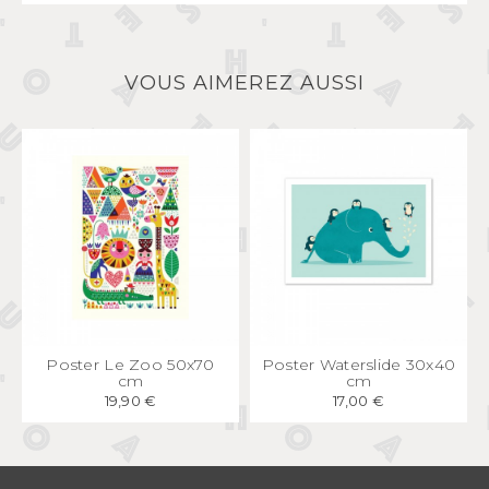
VOUS AIMEREZ AUSSI
APERÇU
RAPIDE
APERÇU
RAPIDE
Poster Le Zoo 50x70
Poster Waterslide 30x40
cm
cm
19,90 €
17,00 €