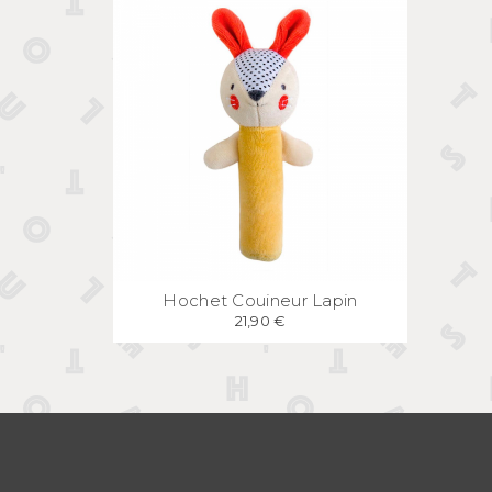
APERÇU
RAPIDE
Hochet Couineur Lapin
21,90 €