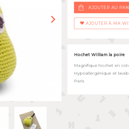
Mugs et bols
AJOUTER AU PAN
kids
Gourdes et boîtes à gouter
s
Assiettes et couverts
AJOUTER À MA WI
Hochet William la poire
Magnifique hochet en coto
Hypoallergénique et lavab
Paris