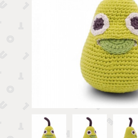
Tirelires 
Vide poches et boîtes
Porte clé
Sculptures, figurines et statuettes
Vases, pots et cache pots
Bougeoirs et chandeliers
Tirelires