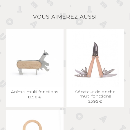
VOUS AIMEREZ AUSSI
APERÇU
RAPIDE
APERÇU
RAPIDE
Animal multi fonctions
Sécateur de poche
multi fonctions
19,90 €
25,95 €