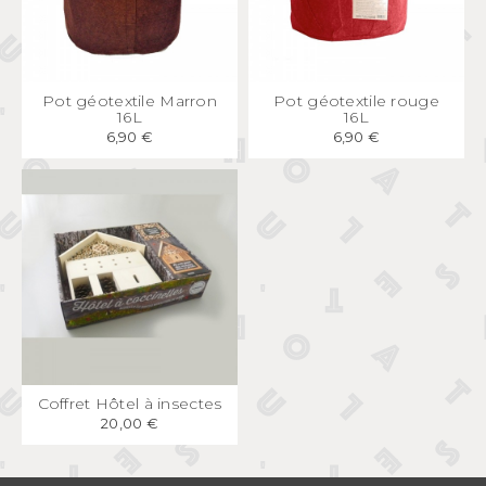
APERÇU
RAPIDE
APERÇU
RAPIDE
Pot géotextile Marron
Pot géotextile rouge
16L
16L
6,90 €
6,90 €
APERÇU
RAPIDE
Coffret Hôtel à insectes
20,00 €