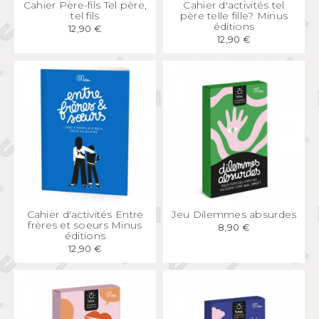
APERÇU
RAPIDE
APERÇU
RAPIDE
Cahier Père-fils Tel père,
Cahier d'activités tel
tel fils
père telle fille? Minus
éditions
12,90 €
12,90 €
APERÇU
RAPIDE
APERÇU
RAPIDE
Cahier d'activités Entre
Jeu Dilemmes absurdes
frères et soeurs Minus
8,90 €
éditions
12,90 €