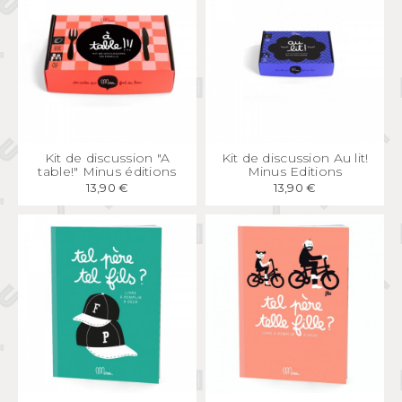
APERÇU
RAPIDE
APERÇU
RAPIDE
Kit de discussion "A
Kit de discussion Au lit!
table!" Minus éditions
Minus Editions
13,90 €
13,90 €