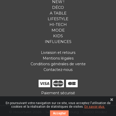
NEW !
DÉCO
A TABLE
LIFESTYLE
HI-TECH
MODE
KIDS
INFLUENCES
Livraison et retours
Mentions légales
Conditions générales de vente
Contactez-nous
Paiement sécurisé
En poursuivant votre navigation sur ce site, vous acceptez l'utilisation de
cookies et la réalisation de statistiques de visites.
En savoir plus.
© Hous'talet 2026
14 Place du Bourg
12000 Rodez
Accepter