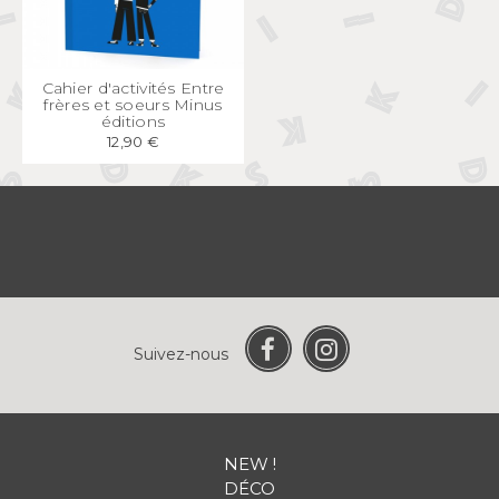
APERÇU
RAPIDE
Cahier d'activités Entre
frères et soeurs Minus
éditions
12,90 €
Suivez-nous
NEW !
DÉCO