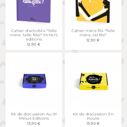
APERÇU
RAPIDE
APERÇU
RAPIDE
Cahier d'activités "Telle
Cahier mère-fils "Telle
mère, telle fille!" MINUS
mère, tel fils!"
editions
12,90 €
12,90 €
APERÇU
RAPIDE
APERÇU
RAPIDE
Kit de discussion Au lit!
Kit de discussion En
Minus Editions
Route
13,90 €
13,90 €