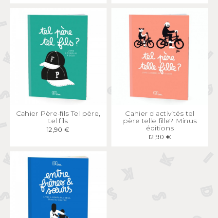
APERÇU
RAPIDE
APERÇU
RAPIDE
Cahier Père-fils Tel père,
Cahier d'activités tel
tel fils
père telle fille? Minus
éditions
12,90 €
12,90 €