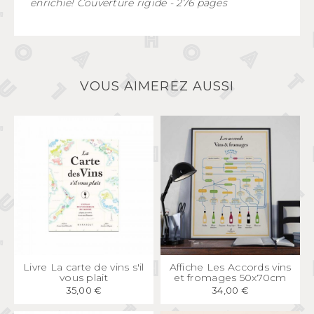
enrichie! Couverture rigide - 276 pages
VOUS AIMEREZ AUSSI
APERÇU
RAPIDE
APERÇU
RAPIDE
Livre La carte de vins s'il
Affiche Les Accords vins
vous plait
et fromages 50x70cm
35,00 €
34,00 €