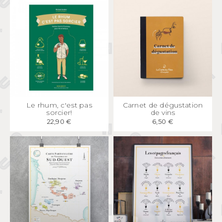
APERÇU
RAPIDE
APERÇU
RAPIDE
Le rhum, c'est pas
Carnet de dégustation
sorcier!
de vins
22,90 €
6,50 €