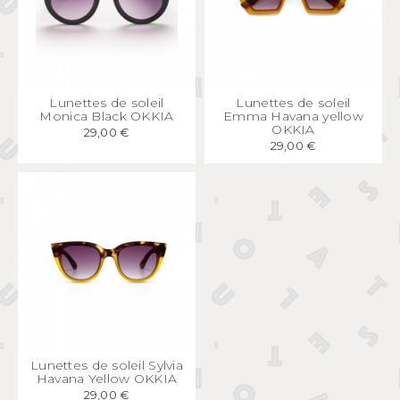
APERÇU
RAPIDE
APERÇU
RAPIDE
Lunettes de soleil
Lunettes de soleil
Monica Black OKKIA
Emma Havana yellow
OKKIA
29,00 €
29,00 €
APERÇU
RAPIDE
Lunettes de soleil Sylvia
Havana Yellow OKKIA
29,00 €