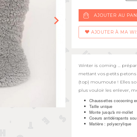
Mugs et bols
kids
Gourdes et boîtes à gouter
AJOUTER AU PAN
s
Assiettes et couverts
AJOUTER À MA WI
Winter is coming ... prépar
mettant vos petits petons
(top) moumoute ! Elles son
plus vouloir les enlever, 
Chaussettes cocooning 
Taille unique
Monte jusqu'à mi-mollet
Coeurs antidérapants sou
Matière : polyacrylique