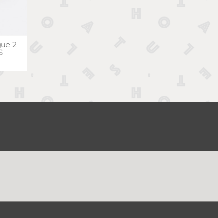
E
ue 2
S