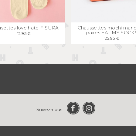
APERÇU
RAPIDE
APERÇU
RAPID
settes love hate FISURA
Chaussettes mochi mang
paires EAT MY SOCK
12,95 €
25,95 €
Suivez-nous