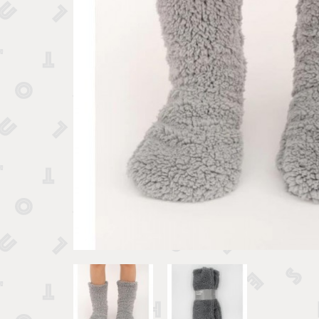
Tirelires 
Vide poches et boîtes
Porte clé
Sculptures, figurines et statuettes
Vases, pots et cache pots
Bougeoirs et chandeliers
Tirelires