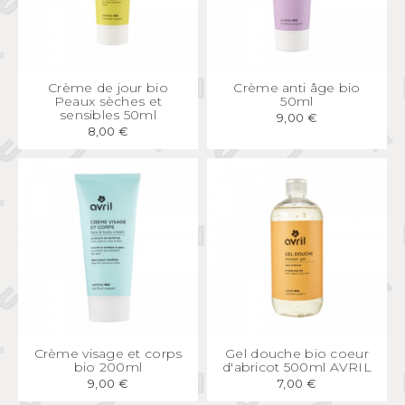
APERÇU
RAPIDE
APERÇU
RAPIDE
Crème de jour bio
Crème anti âge bio
Peaux sèches et
50ml
sensibles 50ml
9,00 €
8,00 €
APERÇU
RAPIDE
APERÇU
RAPIDE
Crème visage et corps
Gel douche bio coeur
bio 200ml
d'abricot 500ml AVRIL
9,00 €
7,00 €