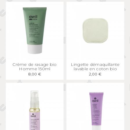
APERÇU
RAPIDE
APERÇU
RAPIDE
Crème de rasage bio
Lingette démaquillante
Homme 150ml
lavable en coton bio
8,00 €
2,00 €