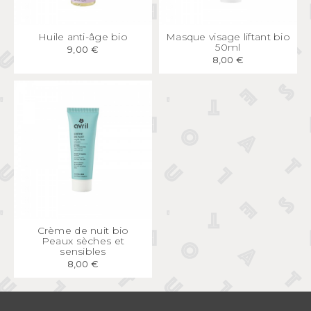
APERÇU
RAPIDE
APERÇU
RAPIDE
Huile anti-âge bio
Masque visage liftant bio
50ml
9,00 €
8,00 €
APERÇU
RAPIDE
Crème de nuit bio
Peaux sèches et
sensibles
8,00 €